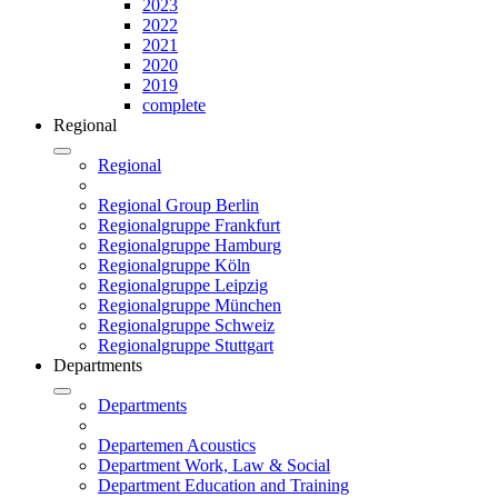
2023
2022
2021
2020
2019
complete
Regional
Regional
Regional Group Berlin
Regionalgruppe Frankfurt
Regionalgruppe Hamburg
Regionalgruppe Köln
Regionalgruppe Leipzig
Regionalgruppe München
Regionalgruppe Schweiz
Regionalgruppe Stuttgart
Departments
Departments
Departemen Acoustics
Department Work, Law & Social
Department Education and Training