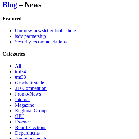
Blog
– News
Featured
Our new newsletter tool is here
isdv partnership
Security recommendations
Categories
All
tmt34
tmt33
Geschäftsstelle
3D Competition
Promo-News
Internal
Magazine
Regional Groups
fHU
Essence
Board Elections
Departments
Announcements