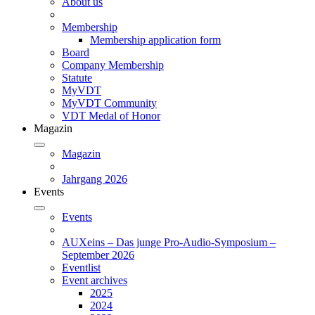
About us
Membership
Membership application form
Board
Company Membership
Statute
MyVDT
MyVDT Community
VDT Medal of Honor
Magazin
Magazin
Jahrgang 2026
Events
Events
AUXeins – Das junge Pro-Audio-Symposium –
September 2026
Eventlist
Event archives
2025
2024