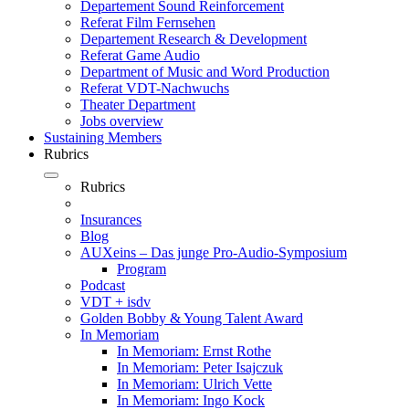
Departement Sound Reinforcement
Referat Film Fernsehen
Departement Research & Development
Referat Game Audio
Department of Music and Word Production
Referat VDT-Nachwuchs
Theater Department
Jobs overview
Sustaining Members
Rubrics
Rubrics
Insurances
Blog
AUXeins – Das junge Pro-Audio-Symposium
Program
Podcast
VDT + isdv
Golden Bobby & Young Talent Award
In Memoriam
In Memoriam: Ernst Rothe
In Memoriam: Peter Isajczuk
In Memoriam: Ulrich Vette
In Memoriam: Ingo Kock