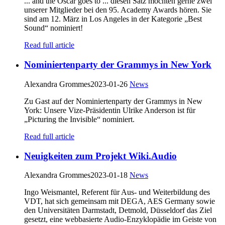
... and the Oscar goes to ... diesen Satz möchten gerne zwei
unserer Mitglieder bei den 95. Academy Awards hören. Sie
sind am 12. März in Los Angeles in der Kategorie „Best
Sound“ nominiert!
Read full article
Nominiertenparty der Grammys in New York
Alexandra Grommes
2023-01-26
News
Zu Gast auf der Nominiertenparty der Grammys in New
York: Unsere Vize-Präsidentin Ulrike Anderson ist für
„Picturing the Invisible“ nominiert.
Read full article
Neuigkeiten zum Projekt Wiki.Audio
Alexandra Grommes
2023-01-18
News
Ingo Weismantel, Referent für Aus- und Weiterbildung des
VDT, hat sich gemeinsam mit DEGA, AES Germany sowie
den Universitäten Darmstadt, Detmold, Düsseldorf das Ziel
gesetzt, eine webbasierte Audio-Enzyklopädie im Geiste von