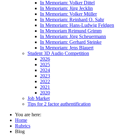
In Memoriam: Volker Dittel
In Memoriam: Jürg Jecklin
In Memoriam: Volker Müller
In Memoriam: Reinhard O. Sahr
In Memoriam: Hans-Ludwig Feldgen
In Memoriam Reimund Grimm
In Memoriam: Jörg Scheuermann
In Memoriam: Gerhard Steinke
In Memoriam: Jens Blauert
Student 3D Audio Competition
2026
2025
2024
2023
2022
2021
2020
Job Market
Tips for 2 factor authentification
You are here:
Home
Rubrics
Blog