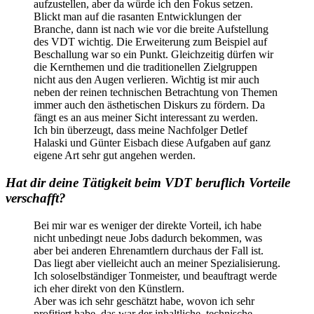
aufzustellen, aber da würde ich den Fokus setzen.
Blickt man auf die rasanten Entwicklungen der
Branche, dann ist nach wie vor die breite Aufstellung
des VDT wichtig. Die Erweiterung zum Beispiel auf
Beschallung war so ein Punkt. Gleichzeitig dürfen wir
die Kernthemen und die traditionellen Zielgruppen
nicht aus den Augen verlieren. Wichtig ist mir auch
neben der reinen technischen Betrachtung von Themen
immer auch den ästhetischen Diskurs zu fördern. Da
fängt es an aus meiner Sicht interessant zu werden.
Ich bin überzeugt, dass meine Nachfolger Detlef
Halaski und Günter Eisbach diese Aufgaben auf ganz
eigene Art sehr gut angehen werden.
Hat dir deine Tätigkeit beim VDT beruflich Vorteile
verschafft?
Bei mir war es weniger der direkte Vorteil, ich habe
nicht unbedingt neue Jobs dadurch bekommen, was
aber bei anderen Ehrenamtlern durchaus der Fall ist.
Das liegt aber vielleicht auch an meiner Spezialisierung.
Ich soloselbständiger Tonmeister, und beauftragt werde
ich eher direkt von den Künstlern.
Aber was ich sehr geschätzt habe, wovon ich sehr
profitiert habe, das war der inhaltliche, technische