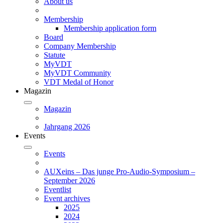
About us
Membership
Membership application form
Board
Company Membership
Statute
MyVDT
MyVDT Community
VDT Medal of Honor
Magazin
Magazin
Jahrgang 2026
Events
Events
AUXeins – Das junge Pro-Audio-Symposium –
September 2026
Eventlist
Event archives
2025
2024