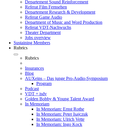
Departement Sound Reinforcement
Referat Film Fernsehen
Departement Research & Development
Referat Game Audio
Department of Music and Word Production
Referat VDT-Nachwuchs
Theater Department
Jobs overview
Sustaining Members
Rubrics
Rubrics
Insurances
Blog
AUXeins – Das junge Pro-Audio-Symposium
Program
Podcast
VDT + isdv
Golden Bobby & Young Talent Award
In Memoriam
In Memoriam: Ernst Rothe
In Memoriam: Peter Isajczuk
In Memoriam: Ulrich Vette
In Memoriam: Ingo Kock