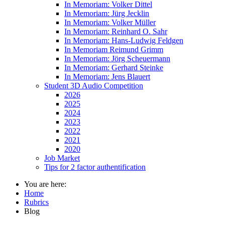
In Memoriam: Volker Dittel
In Memoriam: Jürg Jecklin
In Memoriam: Volker Müller
In Memoriam: Reinhard O. Sahr
In Memoriam: Hans-Ludwig Feldgen
In Memoriam Reimund Grimm
In Memoriam: Jörg Scheuermann
In Memoriam: Gerhard Steinke
In Memoriam: Jens Blauert
Student 3D Audio Competition
2026
2025
2024
2023
2022
2021
2020
Job Market
Tips for 2 factor authentification
You are here:
Home
Rubrics
Blog