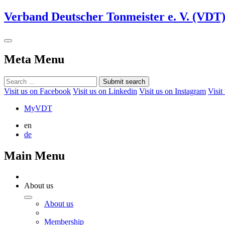
Verband Deutscher Tonmeister e. V. (VDT
Meta Menu
Submit search
Visit us on Facebook
Visit us on Linkedin
Visit us on Instagram
Visit
MyVDT
en
de
Main Menu
About us
About us
Membership