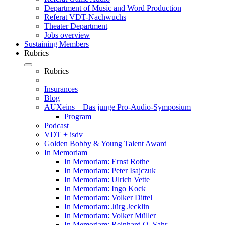
Department of Music and Word Production
Referat VDT-Nachwuchs
Theater Department
Jobs overview
Sustaining Members
Rubrics
Rubrics
Insurances
Blog
AUXeins – Das junge Pro-Audio-Symposium
Program
Podcast
VDT + isdv
Golden Bobby & Young Talent Award
In Memoriam
In Memoriam: Ernst Rothe
In Memoriam: Peter Isajczuk
In Memoriam: Ulrich Vette
In Memoriam: Ingo Kock
In Memoriam: Volker Dittel
In Memoriam: Jürg Jecklin
In Memoriam: Volker Müller
In Memoriam: Reinhard O. Sahr