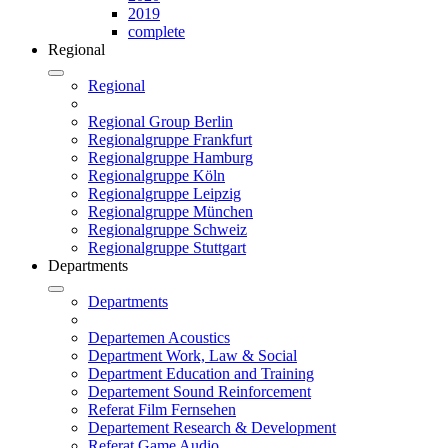
2019
complete
Regional
Regional
Regional Group Berlin
Regionalgruppe Frankfurt
Regionalgruppe Hamburg
Regionalgruppe Köln
Regionalgruppe Leipzig
Regionalgruppe München
Regionalgruppe Schweiz
Regionalgruppe Stuttgart
Departments
Departments
Departemen Acoustics
Department Work, Law & Social
Department Education and Training
Departement Sound Reinforcement
Referat Film Fernsehen
Departement Research & Development
Referat Game Audio