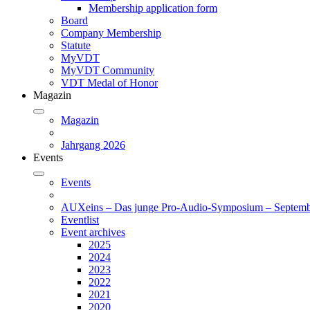
Membership application form
Board
Company Membership
Statute
MyVDT
MyVDT Community
VDT Medal of Honor
Magazin
Magazin
Jahrgang 2026
Events
Events
AUXeins – Das junge Pro-Audio-Symposium – Septemb
Eventlist
Event archives
2025
2024
2023
2022
2021
2020