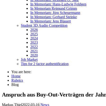
In Memoriam: Hans-Ludwig Feldgen
In Memoriam Reimund Grimm
In Memoriam: Jörg Scheuermann
In Memoriam: Gerhard Steinke
In Memoriam: Jens Blauert
Student 3D Audio Competition
2026
2025
2024
2023
2022
2021
2020
Job Market
Tips for 2 factor authentification
You are here:
Home
Rubrics
Blog
Anspruch aus Buy-Out-Verträgen der Jahr
Markus Thiel
2022-03-16
News