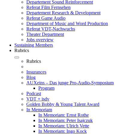
Departement Sound Reinforcement
Referat Film Fernsehen
Departement Research & Development
Referat Game Audio
Department of Music and Word Production
Referat VDT-Nachwuchs
Theater Department
Jobs overview
Sustaining Members
Rubrics
Rubrics
Insurances
Blog
AUXeins – Das junge Pro-Audio-Symposium
Program
Podcast
VDT + isdv
Golden Bobby & Young Talent Award
In Memoriam
In Memoriam: Ernst Rothe
In Memoriam: Peter Isajczuk
In Memoriam: Ulrich Vette
In Memoriam: Ingo Kock