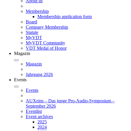
About us
Membership
Membership application form
Board
Company Membership
Statute
MyVDT
MyVDT Community
VDT Medal of Honor
Magazin
Magazin
Jahrgang 2026
Events
Events
AUXeins – Das junge Pro-Audio-Symposium –
September 2026
Eventlist
Event archives
2025
2024