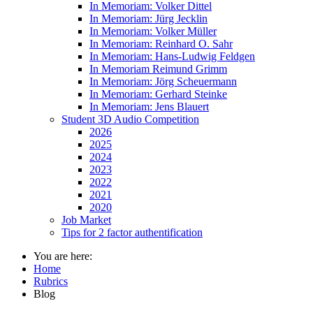
In Memoriam: Volker Dittel
In Memoriam: Jürg Jecklin
In Memoriam: Volker Müller
In Memoriam: Reinhard O. Sahr
In Memoriam: Hans-Ludwig Feldgen
In Memoriam Reimund Grimm
In Memoriam: Jörg Scheuermann
In Memoriam: Gerhard Steinke
In Memoriam: Jens Blauert
Student 3D Audio Competition
2026
2025
2024
2023
2022
2021
2020
Job Market
Tips for 2 factor authentification
You are here:
Home
Rubrics
Blog