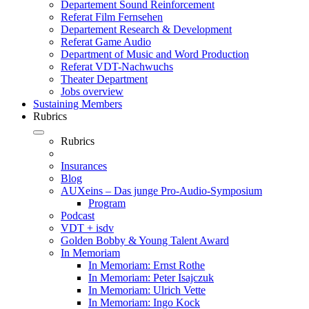
Departement Sound Reinforcement
Referat Film Fernsehen
Departement Research & Development
Referat Game Audio
Department of Music and Word Production
Referat VDT-Nachwuchs
Theater Department
Jobs overview
Sustaining Members
Rubrics
Rubrics
Insurances
Blog
AUXeins – Das junge Pro-Audio-Symposium
Program
Podcast
VDT + isdv
Golden Bobby & Young Talent Award
In Memoriam
In Memoriam: Ernst Rothe
In Memoriam: Peter Isajczuk
In Memoriam: Ulrich Vette
In Memoriam: Ingo Kock