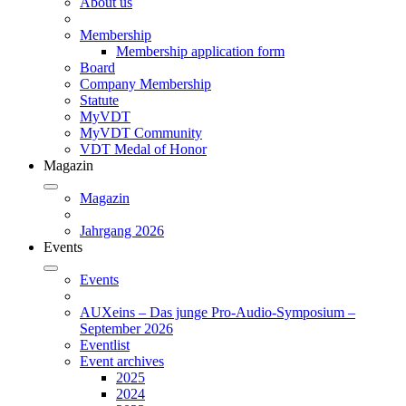
About us
Membership
Membership application form
Board
Company Membership
Statute
MyVDT
MyVDT Community
VDT Medal of Honor
Magazin
Magazin
Jahrgang 2026
Events
Events
AUXeins – Das junge Pro-Audio-Symposium –
September 2026
Eventlist
Event archives
2025
2024