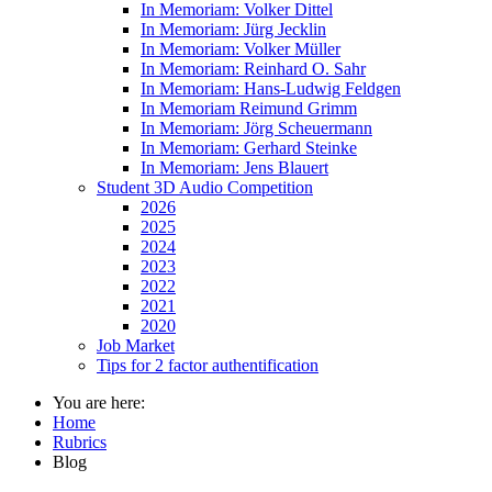
In Memoriam: Volker Dittel
In Memoriam: Jürg Jecklin
In Memoriam: Volker Müller
In Memoriam: Reinhard O. Sahr
In Memoriam: Hans-Ludwig Feldgen
In Memoriam Reimund Grimm
In Memoriam: Jörg Scheuermann
In Memoriam: Gerhard Steinke
In Memoriam: Jens Blauert
Student 3D Audio Competition
2026
2025
2024
2023
2022
2021
2020
Job Market
Tips for 2 factor authentification
You are here:
Home
Rubrics
Blog