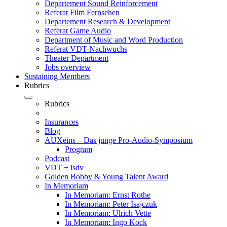
Departement Sound Reinforcement
Referat Film Fernsehen
Departement Research & Development
Referat Game Audio
Department of Music and Word Production
Referat VDT-Nachwuchs
Theater Department
Jobs overview
Sustaining Members
Rubrics
Rubrics
Insurances
Blog
AUXeins – Das junge Pro-Audio-Symposium
Program
Podcast
VDT + isdv
Golden Bobby & Young Talent Award
In Memoriam
In Memoriam: Ernst Rothe
In Memoriam: Peter Isajczuk
In Memoriam: Ulrich Vette
In Memoriam: Ingo Kock