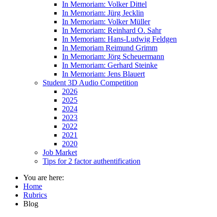
In Memoriam: Volker Dittel
In Memoriam: Jürg Jecklin
In Memoriam: Volker Müller
In Memoriam: Reinhard O. Sahr
In Memoriam: Hans-Ludwig Feldgen
In Memoriam Reimund Grimm
In Memoriam: Jörg Scheuermann
In Memoriam: Gerhard Steinke
In Memoriam: Jens Blauert
Student 3D Audio Competition
2026
2025
2024
2023
2022
2021
2020
Job Market
Tips for 2 factor authentification
You are here:
Home
Rubrics
Blog