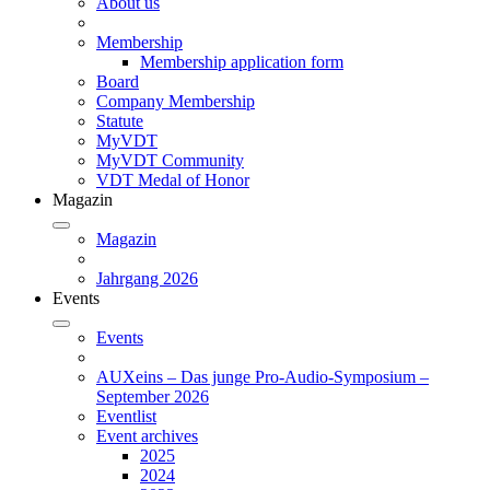
About us
Membership
Membership application form
Board
Company Membership
Statute
MyVDT
MyVDT Community
VDT Medal of Honor
Magazin
Magazin
Jahrgang 2026
Events
Events
AUXeins – Das junge Pro-Audio-Symposium –
September 2026
Eventlist
Event archives
2025
2024