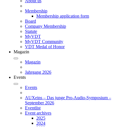
About us
Membership
Membership application form
Board
Company Membership
Statute
MyVDT
MyVDT Community
VDT Medal of Honor
Magazin
Magazin
Jahrgang 2026
Events
Events
AUXeins – Das junge Pro-Audio-Symposium –
September 2026
Eventlist
Event archives
2025
2024