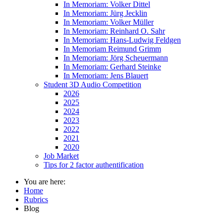
In Memoriam: Volker Dittel
In Memoriam: Jürg Jecklin
In Memoriam: Volker Müller
In Memoriam: Reinhard O. Sahr
In Memoriam: Hans-Ludwig Feldgen
In Memoriam Reimund Grimm
In Memoriam: Jörg Scheuermann
In Memoriam: Gerhard Steinke
In Memoriam: Jens Blauert
Student 3D Audio Competition
2026
2025
2024
2023
2022
2021
2020
Job Market
Tips for 2 factor authentification
You are here:
Home
Rubrics
Blog