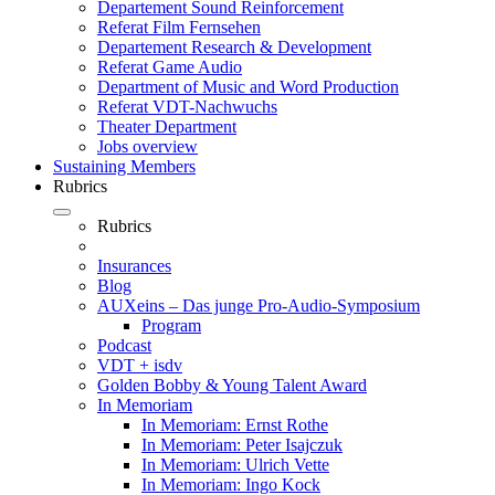
Departement Sound Reinforcement
Referat Film Fernsehen
Departement Research & Development
Referat Game Audio
Department of Music and Word Production
Referat VDT-Nachwuchs
Theater Department
Jobs overview
Sustaining Members
Rubrics
Rubrics
Insurances
Blog
AUXeins – Das junge Pro-Audio-Symposium
Program
Podcast
VDT + isdv
Golden Bobby & Young Talent Award
In Memoriam
In Memoriam: Ernst Rothe
In Memoriam: Peter Isajczuk
In Memoriam: Ulrich Vette
In Memoriam: Ingo Kock