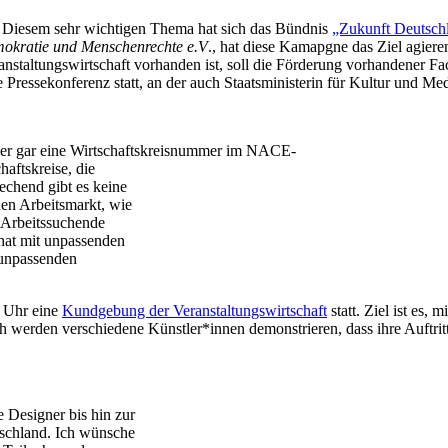
. Diesem sehr wichtigen Thema hat sich das Bündnis
„Zukunft Deutsch
mokratie und Menschenrechte e.V
., hat diese Kamapgne das Ziel agiere
anstaltungswirtschaft vorhanden ist, soll die Förderung vorhandener Fac
 Pressekonferenz statt, an der auch Staatsministerin für Kultur und Me
oder gar eine Wirtschaftskreisnummer im NACE-
aftskreise, die
rechend gibt es keine
den Arbeitsmarkt, wie
 Arbeitssuchende
 hat mit unpassenden
 unpassenden
0 Uhr eine
Kundgebung der Veranstaltungswirtschaft
statt. Ziel ist es,
erden verschiedene Künstler*innen demonstrieren, dass ihre Auftritt
 Designer bis hin zur
tschland. Ich wünsche