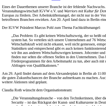
Eines der Dauerthemen unserer Branche ist der fehlende Nachwuchs
Veranstaltungswirtschaft IGVW e.V. und
Warriors mit Kultur für De
Europas zu fördern. Der Arbeitskräftemangel, der nicht nur in der Ver
betroffenen Branchen erwirken. Am 20. April fand dazu in Berlin eine
Der IGVW Präsident Marcus Pohl zum Thema Fachkräftsmangel:
„Das Problem: Es gibt keinen Wirtschaftszweig, der so heißt 
system hat. So verteilen sich unsere Unternehmen auf 76 Wirtsch
Wirtschaftskraft wird nicht erkannt, weil nicht gemessen, entsp
Statistiken und entsprechend gibt es auch keinen funktionieren
wir ihn aus anderen Wirtschaftszweigen kennen. Jobcenter und
finden nur selten die offenen Stellen in den Unternehmen. Das
Förderprogrammen für den Arbeitsmarkt zu tun, aber auch mit
Abfragen von Qualifikationen.“
Am 29. April findet darum auf dem Alexanderplatz in Berlin ab 11:0
die guten Zukunftschancen der Branche aufmerksam zu machen. Auch w
weitere Aktionen sind geplant.
Claudia Roth wünscht dem Organisationsteam:
„Die Veranstaltungsbranche – von den Technikerinnen, über die
Security – ist das Rückgrat der Kunst- und Kulturszene in Deu