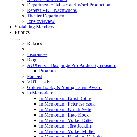
Department of Music and Word Production
Referat VDT-Nachwuchs
Theater Department
Jobs overview
Sustaining Members
Rubrics
Rubrics
Insurances
Blog
AUXeins – Das junge Pro-Audio-Symposium
Program
Podcast
VDT + isdv
Golden Bobby & Young Talent Award
In Memoriam
In Memoriam: Ernst Rothe
In Memoriam: Peter Isajczuk
In Memoriam: Ulrich Vette
In Memoriam: Ingo Kock
In Memoriam: Volker Dittel
In Memoriam: Jürg Jecklin
In Memoriam: Volker Müller
In Memoriam: Reinhard O. Sahr