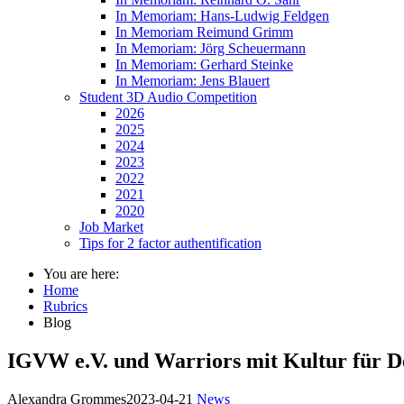
In Memoriam: Hans-Ludwig Feldgen
In Memoriam Reimund Grimm
In Memoriam: Jörg Scheuermann
In Memoriam: Gerhard Steinke
In Memoriam: Jens Blauert
Student 3D Audio Competition
2026
2025
2024
2023
2022
2021
2020
Job Market
Tips for 2 factor authentification
You are here:
Home
Rubrics
Blog
IGVW e.V. und Warriors mit Kultur für D
Alexandra Grommes
2023-04-21
News