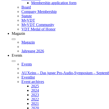
Membership application form
Board
Company Membership
Statute
MyVDT
MyVDT Community
VDT Medal of Honor
Magazin
Magazin
Jahrgang 2026
Events
Events
AUXeins – Das junge Pro-Audio-Symposium – Septemb
Eventlist
Event archives
2025
2024
2023
2022
2021
2020