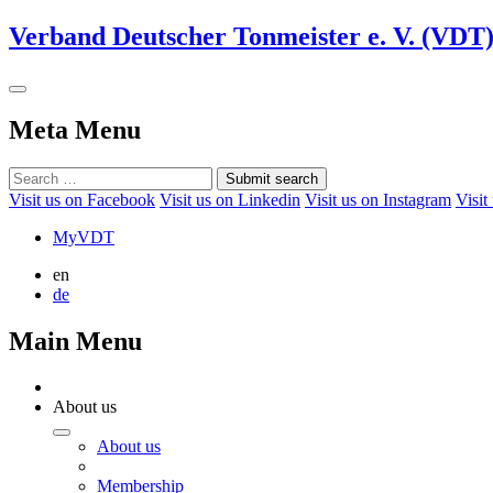
Verband Deutscher Tonmeister e. V. (VDT
Meta Menu
Submit search
Visit us on Facebook
Visit us on Linkedin
Visit us on Instagram
Visit
MyVDT
en
de
Main Menu
About us
About us
Membership