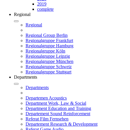
2019
complete
Regional
Regional
Regional Group Berlin
Regionalgruppe Frankfurt
Regionalgruppe Hamburg
Regionalgruppe Köln
Regionalgruppe Leipzig
Regionalgruppe München
Regionalgruppe Schweiz
Regionalgruppe Stuttgart
Departments
Departments
Departemen Acoustics
Department Work, Law & Social
Department Education and Training
Departement Sound Reinforcement
Referat Film Fernsehen
Departement Research & Development
Referat Game Audio