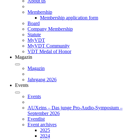
About us
Membership
Membership application form
Board
Company Membership
Statute
MyVDT
MyVDT Community
VDT Medal of Honor
Magazin
Magazin
Jahrgang 2026
Events
Events
AUXeins – Das junge Pro-Audio-Symposium –
September 2026
Eventlist
Event archives
2025
2024