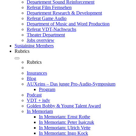
Departement Sound Reinforcement
Referat Film Fernsehen
Departement Research & Development
Referat Game Audio
Department of Music and Word Production
Referat VDT-Nachwuchs
Theater Department
Jobs overview
Sustaining Members
Rubrics
Rubrics
Insurances
Blog
AUXeins – Das junge Pro-Audio-Symposium
Program
Podcast
VDT + isdv
Golden Bobby & Young Talent Award
In Memoriam
In Memoriam: Ernst Rothe
In Memoriam: Peter Isajczuk
In Memoriam: Ulrich Vette
In Memoriam: Ingo Kock