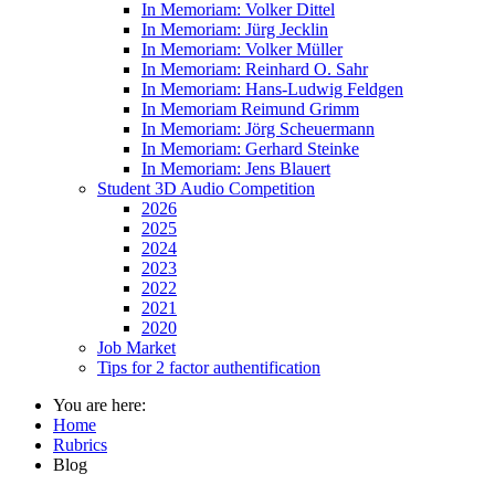
In Memoriam: Volker Dittel
In Memoriam: Jürg Jecklin
In Memoriam: Volker Müller
In Memoriam: Reinhard O. Sahr
In Memoriam: Hans-Ludwig Feldgen
In Memoriam Reimund Grimm
In Memoriam: Jörg Scheuermann
In Memoriam: Gerhard Steinke
In Memoriam: Jens Blauert
Student 3D Audio Competition
2026
2025
2024
2023
2022
2021
2020
Job Market
Tips for 2 factor authentification
You are here:
Home
Rubrics
Blog