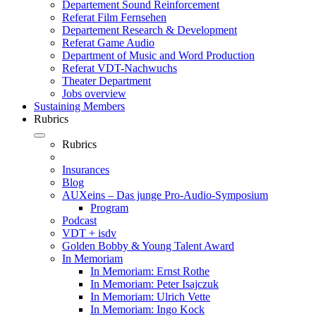
Departement Sound Reinforcement
Referat Film Fernsehen
Departement Research & Development
Referat Game Audio
Department of Music and Word Production
Referat VDT-Nachwuchs
Theater Department
Jobs overview
Sustaining Members
Rubrics
Rubrics
Insurances
Blog
AUXeins – Das junge Pro-Audio-Symposium
Program
Podcast
VDT + isdv
Golden Bobby & Young Talent Award
In Memoriam
In Memoriam: Ernst Rothe
In Memoriam: Peter Isajczuk
In Memoriam: Ulrich Vette
In Memoriam: Ingo Kock