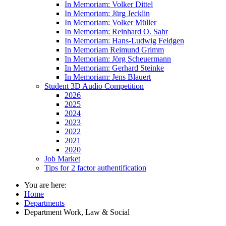
In Memoriam: Volker Dittel
In Memoriam: Jürg Jecklin
In Memoriam: Volker Müller
In Memoriam: Reinhard O. Sahr
In Memoriam: Hans-Ludwig Feldgen
In Memoriam Reimund Grimm
In Memoriam: Jörg Scheuermann
In Memoriam: Gerhard Steinke
In Memoriam: Jens Blauert
Student 3D Audio Competition
2026
2025
2024
2023
2022
2021
2020
Job Market
Tips for 2 factor authentification
You are here:
Home
Departments
Department Work, Law & Social