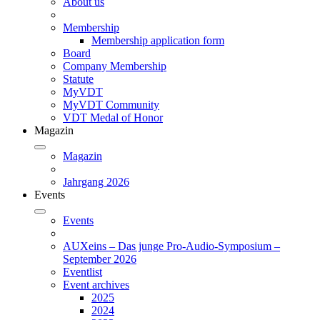
About us
Membership
Membership application form
Board
Company Membership
Statute
MyVDT
MyVDT Community
VDT Medal of Honor
Magazin
Magazin
Jahrgang 2026
Events
Events
AUXeins – Das junge Pro-Audio-Symposium –
September 2026
Eventlist
Event archives
2025
2024