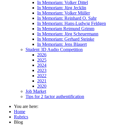
In Memoriam: Volker Dittel
In Memoriam: Jürg Jecklin
In Memoriam: Volker Müller
In Memoriam: Reinhard O. Sahr
In Memoriam: Hans-Ludwig Feldgen
In Memoriam Reimund Grimm
In Memoriam: Jörg Scheuermann
In Memoriam: Gerhard Steinke
In Memoriam: Jens Blauert
Student 3D Audio Competition
2026
2025
2024
2023
2022
2021
2020
Job Market
Tips for 2 factor authentification
You are here:
Home
Rubrics
Blog