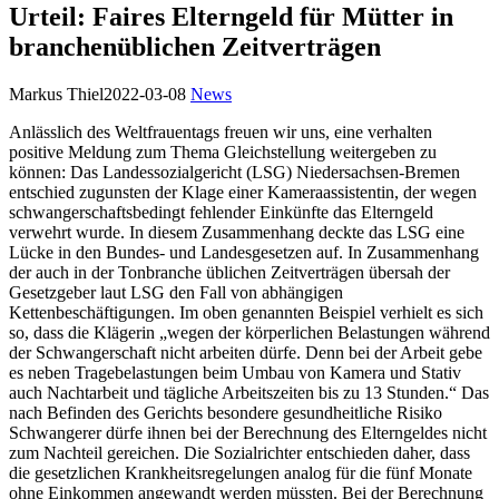
Urteil: Faires Elterngeld für Mütter in
branchenüblichen Zeitverträgen
Markus Thiel
2022-03-08
News
Anlässlich des Weltfrauentags freuen wir uns, eine verhalten
positive Meldung zum Thema Gleichstellung weitergeben zu
können: Das Landessozialgericht (LSG) Niedersachsen-Bremen
entschied zugunsten der Klage einer Kameraassistentin, der wegen
schwangerschaftsbedingt fehlender Einkünfte das Elterngeld
verwehrt wurde. In diesem Zusammenhang deckte das LSG eine
Lücke in den Bundes- und Landesgesetzen auf. In Zusammenhang
der auch in der Tonbranche üblichen Zeitverträgen übersah der
Gesetzgeber laut LSG den Fall von abhängigen
Kettenbeschäftigungen. Im oben genannten Beispiel verhielt es sich
so, dass die Klägerin „wegen der körperlichen Belastungen während
der Schwangerschaft nicht arbeiten dürfe. Denn bei der Arbeit gebe
es neben Tragebelastungen beim Umbau von Kamera und Stativ
auch Nachtarbeit und tägliche Arbeitszeiten bis zu 13 Stunden.“ Das
nach Befinden des Gerichts besondere gesundheitliche Risiko
Schwangerer dürfe ihnen bei der Berechnung des Elterngeldes nicht
zum Nachteil gereichen. Die Sozialrichter entschieden daher, dass
die gesetzlichen Krankheitsregelungen analog für die fünf Monate
ohne Einkommen angewandt werden müssten. Bei der Berechnung