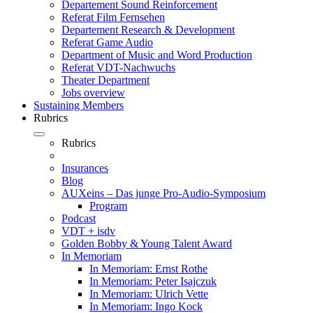
Departement Sound Reinforcement
Referat Film Fernsehen
Departement Research & Development
Referat Game Audio
Department of Music and Word Production
Referat VDT-Nachwuchs
Theater Department
Jobs overview
Sustaining Members
Rubrics
Rubrics
Insurances
Blog
AUXeins – Das junge Pro-Audio-Symposium
Program
Podcast
VDT + isdv
Golden Bobby & Young Talent Award
In Memoriam
In Memoriam: Ernst Rothe
In Memoriam: Peter Isajczuk
In Memoriam: Ulrich Vette
In Memoriam: Ingo Kock