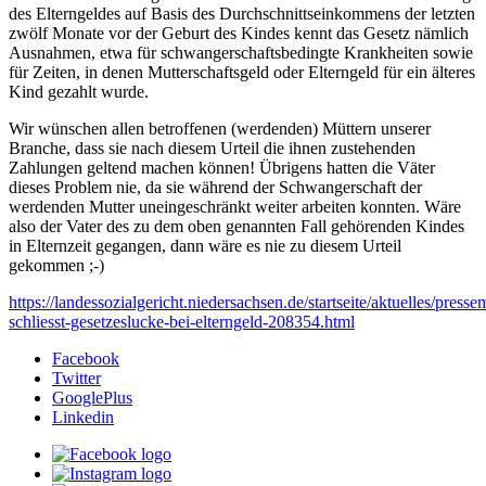
des Elterngeldes auf Basis des Durchschnittseinkommens der letzten
zwölf Monate vor der Geburt des Kindes kennt das Gesetz nämlich
Ausnahmen, etwa für schwangerschaftsbedingte Krankheiten sowie
für Zeiten, in denen Mutterschaftsgeld oder Elterngeld für ein älteres
Kind gezahlt wurde.
Wir wünschen allen betroffenen (werdenden) Müttern unserer
Branche, dass sie nach diesem Urteil die ihnen zustehenden
Zahlungen geltend machen können! Übrigens hatten die Väter
dieses Problem nie, da sie während der Schwangerschaft der
werdenden Mutter uneingeschränkt weiter arbeiten konnten. Wäre
also der Vater des zu dem oben genannten Fall gehörenden Kindes
in Elternzeit gegangen, dann wäre es nie zu diesem Urteil
gekommen ;-)
https://landessozialgericht.niedersachsen.de/startseite/aktuelles/presse
schliesst-gesetzeslucke-bei-elterngeld-208354.html
Facebook
Twitter
GooglePlus
Linkedin