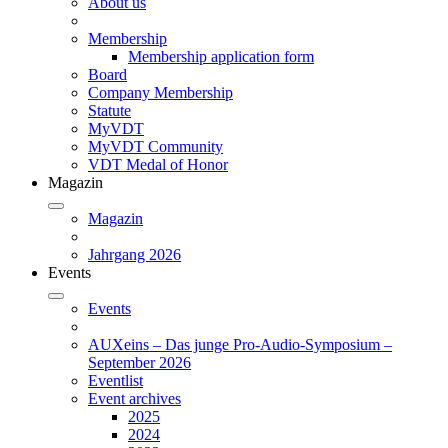
About us
Membership
Membership application form
Board
Company Membership
Statute
MyVDT
MyVDT Community
VDT Medal of Honor
Magazin
Magazin
Jahrgang 2026
Events
Events
AUXeins – Das junge Pro-Audio-Symposium –
September 2026
Eventlist
Event archives
2025
2024