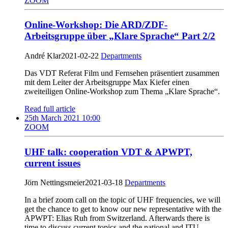
ZOOM
Online-Workshop: Die ARD/ZDF-
Arbeitsgruppe über „Klare Sprache“ Part 2/2
André Klar
2021-02-22
Departments
Das VDT Referat Film und Fernsehen präsentiert zusammen
mit dem Leiter der Arbeitsgruppe Max Kiefer einen
zweiteiligen Online-Workshop zum Thema „Klare Sprache“.
Read full article
25th March 2021 10:00
ZOOM
UHF talk: cooperation VDT & APWPT,
current issues
Jörn Nettingsmeier
2021-03-18
Departments
In a brief zoom call on the topic of UHF frequencies, we will
get the chance to get to know our new representative with the
APWPT: Elias Ruh from Switzerland. Afterwards there is
time to discuss current topics and the national and ITU