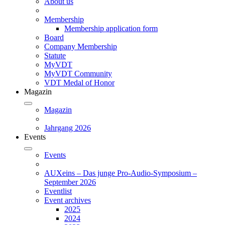
About us
Membership
Membership application form
Board
Company Membership
Statute
MyVDT
MyVDT Community
VDT Medal of Honor
Magazin
Magazin
Jahrgang 2026
Events
Events
AUXeins – Das junge Pro-Audio-Symposium –
September 2026
Eventlist
Event archives
2025
2024