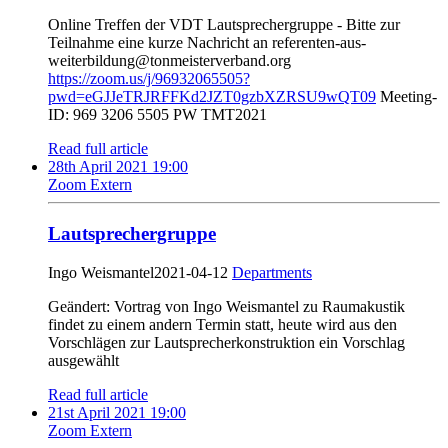
Online Treffen der VDT Lautsprechergruppe - Bitte zur
Teilnahme eine kurze Nachricht an referenten-aus-
weiterbildung@tonmeisterverband.org
https://zoom.us/j/96932065505?
pwd=eGJJeTRJRFFKd2JZT0gzbXZRSU9wQT09
Meeting-
ID: 969 3206 5505 PW TMT2021
Read full article
28th April 2021 19:00
Zoom Extern
Lautsprechergruppe
Ingo Weismantel
2021-04-12
Departments
Geändert: Vortrag von Ingo Weismantel zu Raumakustik
findet zu einem andern Termin statt, heute wird aus den
Vorschlägen zur Lautsprecherkonstruktion ein Vorschlag
ausgewählt
Read full article
21st April 2021 19:00
Zoom Extern