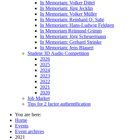
In Memoriam: Volker Dittel
In Memoriam: Jürg Jecklin
In Memoriam: Volker Müller
In Memoriam: Reinhard O. Sahr
In Memoriam: Hans-Ludwig Feldgen
In Memoriam Reimund Grimm
In Memoriam: Jörg Scheuermann
In Memoriam: Gerhard Steinke
In Memoriam: Jens Blauert
Student 3D Audio Competition
2026
2025
2024
2023
2022
2021
2020
Job Market
Tips for 2 factor authentification
You are here:
Home
Events
Event archives
2021