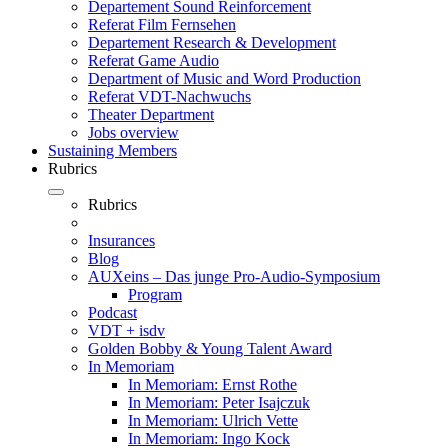
Departement Sound Reinforcement
Referat Film Fernsehen
Departement Research & Development
Referat Game Audio
Department of Music and Word Production
Referat VDT-Nachwuchs
Theater Department
Jobs overview
Sustaining Members
Rubrics
Rubrics
Insurances
Blog
AUXeins – Das junge Pro-Audio-Symposium
Program
Podcast
VDT + isdv
Golden Bobby & Young Talent Award
In Memoriam
In Memoriam: Ernst Rothe
In Memoriam: Peter Isajczuk
In Memoriam: Ulrich Vette
In Memoriam: Ingo Kock