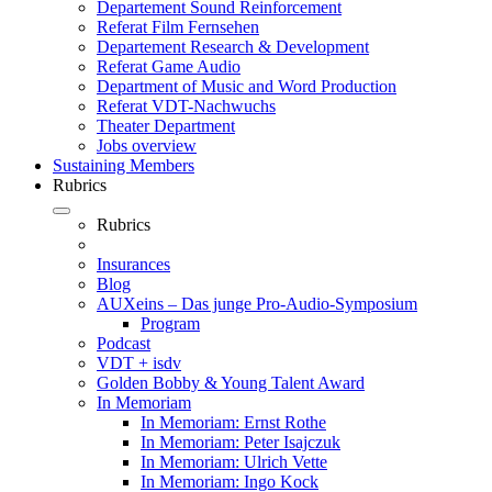
Departement Sound Reinforcement
Referat Film Fernsehen
Departement Research & Development
Referat Game Audio
Department of Music and Word Production
Referat VDT-Nachwuchs
Theater Department
Jobs overview
Sustaining Members
Rubrics
Rubrics
Insurances
Blog
AUXeins – Das junge Pro-Audio-Symposium
Program
Podcast
VDT + isdv
Golden Bobby & Young Talent Award
In Memoriam
In Memoriam: Ernst Rothe
In Memoriam: Peter Isajczuk
In Memoriam: Ulrich Vette
In Memoriam: Ingo Kock