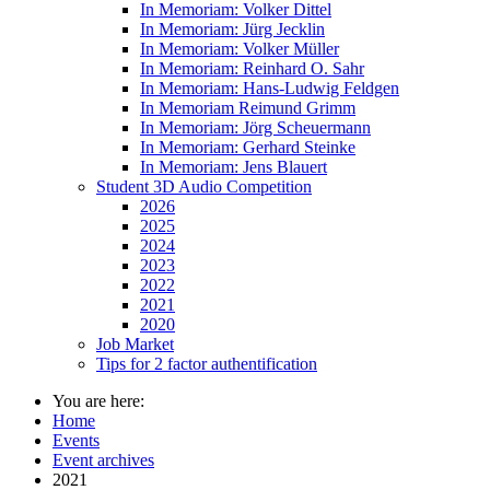
In Memoriam: Volker Dittel
In Memoriam: Jürg Jecklin
In Memoriam: Volker Müller
In Memoriam: Reinhard O. Sahr
In Memoriam: Hans-Ludwig Feldgen
In Memoriam Reimund Grimm
In Memoriam: Jörg Scheuermann
In Memoriam: Gerhard Steinke
In Memoriam: Jens Blauert
Student 3D Audio Competition
2026
2025
2024
2023
2022
2021
2020
Job Market
Tips for 2 factor authentification
You are here:
Home
Events
Event archives
2021