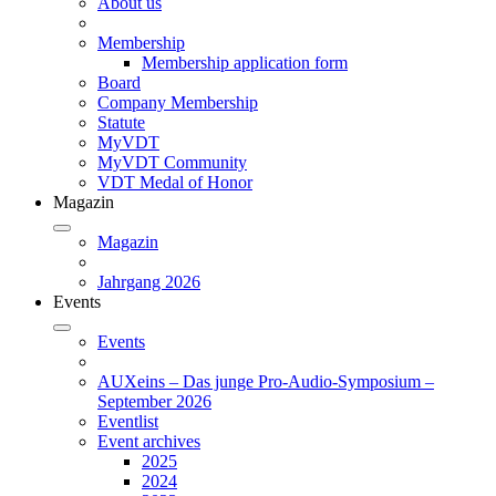
About us
Membership
Membership application form
Board
Company Membership
Statute
MyVDT
MyVDT Community
VDT Medal of Honor
Magazin
Magazin
Jahrgang 2026
Events
Events
AUXeins – Das junge Pro-Audio-Symposium –
September 2026
Eventlist
Event archives
2025
2024