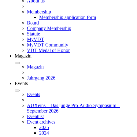
About us
Membership
Membership application form
Board
Company Membership
Statute
MyVDT
MyVDT Community
VDT Medal of Honor
Magazin
Magazin
Jahrgang 2026
Events
Events
AUXeins – Das junge Pro-Audio-Symposium –
September 2026
Eventlist
Event archives
2025
2024