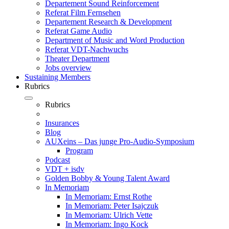
Departement Sound Reinforcement
Referat Film Fernsehen
Departement Research & Development
Referat Game Audio
Department of Music and Word Production
Referat VDT-Nachwuchs
Theater Department
Jobs overview
Sustaining Members
Rubrics
Rubrics
Insurances
Blog
AUXeins – Das junge Pro-Audio-Symposium
Program
Podcast
VDT + isdv
Golden Bobby & Young Talent Award
In Memoriam
In Memoriam: Ernst Rothe
In Memoriam: Peter Isajczuk
In Memoriam: Ulrich Vette
In Memoriam: Ingo Kock