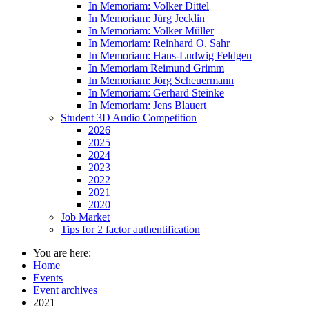
In Memoriam: Volker Dittel
In Memoriam: Jürg Jecklin
In Memoriam: Volker Müller
In Memoriam: Reinhard O. Sahr
In Memoriam: Hans-Ludwig Feldgen
In Memoriam Reimund Grimm
In Memoriam: Jörg Scheuermann
In Memoriam: Gerhard Steinke
In Memoriam: Jens Blauert
Student 3D Audio Competition
2026
2025
2024
2023
2022
2021
2020
Job Market
Tips for 2 factor authentification
You are here:
Home
Events
Event archives
2021