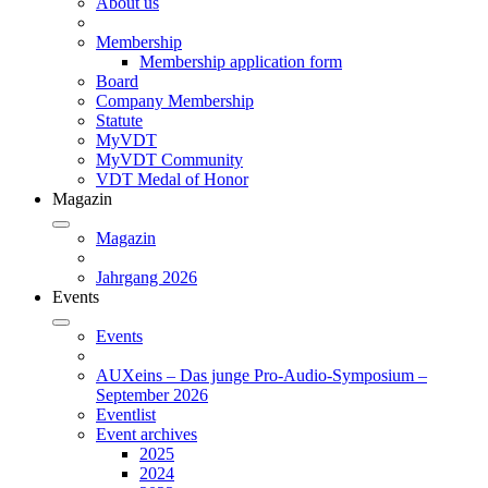
About us
Membership
Membership application form
Board
Company Membership
Statute
MyVDT
MyVDT Community
VDT Medal of Honor
Magazin
Magazin
Jahrgang 2026
Events
Events
AUXeins – Das junge Pro-Audio-Symposium –
September 2026
Eventlist
Event archives
2025
2024