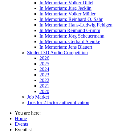
In Memoriam: Volker Dittel
In Memoriam: Jürg Jecklin
In Memoriam: Volker Müller
In Memoriam: Reinhard O. Sahr
In Memoriam: Hans-Ludwig Feldgen
In Memoriam Reimund Grimm
In Memoriam: Jörg Scheuermann
In Memoriam: Gerhard Steinke
In Memoriam: Jens Blauert
Student 3D Audio Competition
2026
2025
2024
2023
2022
2021
2020
Job Market
Tips for 2 factor authentification
You are here:
Home
Events
Eventlist