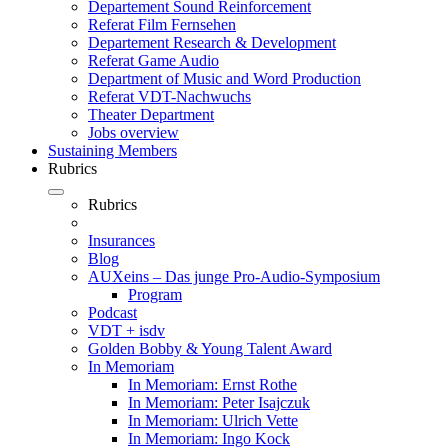
Departement Sound Reinforcement
Referat Film Fernsehen
Departement Research & Development
Referat Game Audio
Department of Music and Word Production
Referat VDT-Nachwuchs
Theater Department
Jobs overview
Sustaining Members
Rubrics
Rubrics
Insurances
Blog
AUXeins – Das junge Pro-Audio-Symposium
Program
Podcast
VDT + isdv
Golden Bobby & Young Talent Award
In Memoriam
In Memoriam: Ernst Rothe
In Memoriam: Peter Isajczuk
In Memoriam: Ulrich Vette
In Memoriam: Ingo Kock