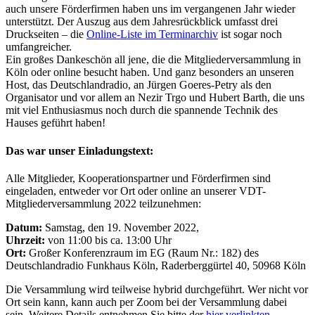
auch unsere Förderfirmen haben uns im vergangenen Jahr wieder
unterstützt. Der Auszug aus dem Jahresrückblick umfasst drei
Druckseiten – die
Online-Liste im Terminarchiv
ist sogar noch
umfangreicher.
Ein großes Dankeschön all jene, die die Mitgliederversammlung in
Köln oder online besucht haben. Und ganz besonders an unseren
Host, das Deutschlandradio, an Jürgen Goeres-Petry als den
Organisator und vor allem an Nezir Trgo und Hubert Barth, die uns
mit viel Enthusiasmus noch durch die spannende Technik des
Hauses geführt haben!
Das war unser Einladungstext:
Alle Mitglieder, Kooperationspartner und Förderfirmen sind
eingeladen, entweder vor Ort oder online an unserer VDT-
Mitgliederversammlung 2022 teilzunehmen:
Datum:
Samstag, den 19. November 2022,
Uhrzeit:
von 11:00 bis ca. 13:00 Uhr
Ort:
Großer Konferenzraum im EG (Raum Nr.: 182) des
Deutschlandradio Funkhaus Köln, Raderberggürtel 40, 50968 Köln
Die Versammlung wird teilweise hybrid durchgeführt. Wer nicht vor
Ort sein kann, kann auch per Zoom bei der Versammlung dabei
sein. Weitere Details entnehmen Sie bitte der
hier verlinkten