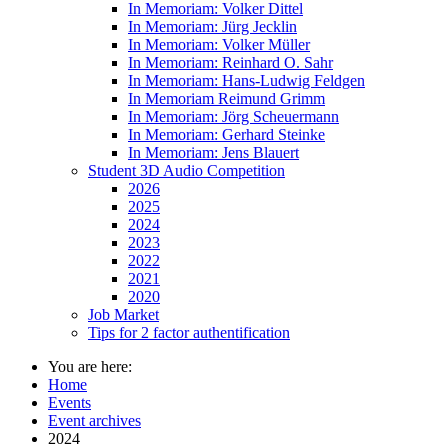
In Memoriam: Volker Dittel
In Memoriam: Jürg Jecklin
In Memoriam: Volker Müller
In Memoriam: Reinhard O. Sahr
In Memoriam: Hans-Ludwig Feldgen
In Memoriam Reimund Grimm
In Memoriam: Jörg Scheuermann
In Memoriam: Gerhard Steinke
In Memoriam: Jens Blauert
Student 3D Audio Competition
2026
2025
2024
2023
2022
2021
2020
Job Market
Tips for 2 factor authentification
You are here:
Home
Events
Event archives
2024