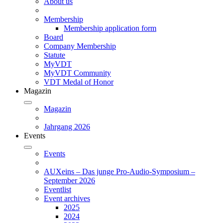
About us
Membership
Membership application form
Board
Company Membership
Statute
MyVDT
MyVDT Community
VDT Medal of Honor
Magazin
Magazin
Jahrgang 2026
Events
Events
AUXeins – Das junge Pro-Audio-Symposium –
September 2026
Eventlist
Event archives
2025
2024