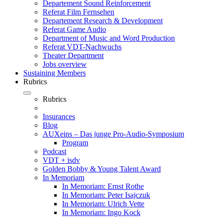
Departement Sound Reinforcement
Referat Film Fernsehen
Departement Research & Development
Referat Game Audio
Department of Music and Word Production
Referat VDT-Nachwuchs
Theater Department
Jobs overview
Sustaining Members
Rubrics
Rubrics
Insurances
Blog
AUXeins – Das junge Pro-Audio-Symposium
Program
Podcast
VDT + isdv
Golden Bobby & Young Talent Award
In Memoriam
In Memoriam: Ernst Rothe
In Memoriam: Peter Isajczuk
In Memoriam: Ulrich Vette
In Memoriam: Ingo Kock