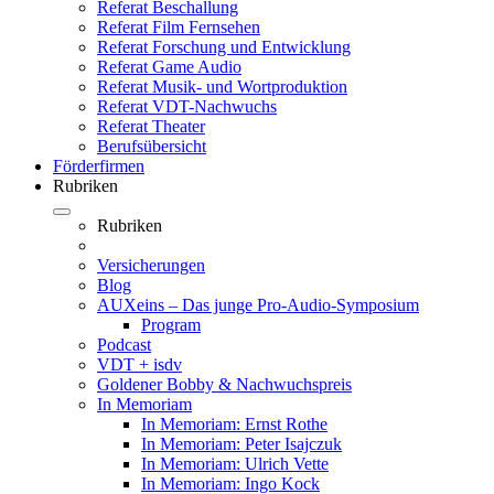
Referat Beschallung
Referat Film Fernsehen
Referat Forschung und Entwicklung
Referat Game Audio
Referat Musik- und Wortproduktion
Referat VDT-Nachwuchs
Referat Theater
Berufsübersicht
Förderfirmen
Rubriken
Rubriken
Versicherungen
Blog
AUXeins – Das junge Pro-Audio-Symposium
Program
Podcast
VDT + isdv
Goldener Bobby & Nachwuchspreis
In Memoriam
In Memoriam: Ernst Rothe
In Memoriam: Peter Isajczuk
In Memoriam: Ulrich Vette
In Memoriam: Ingo Kock