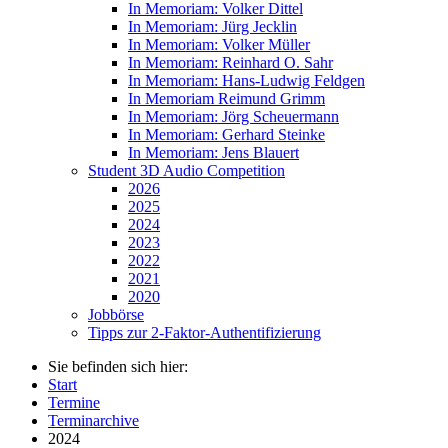
In Memoriam: Volker Dittel
In Memoriam: Jürg Jecklin
In Memoriam: Volker Müller
In Memoriam: Reinhard O. Sahr
In Memoriam: Hans-Ludwig Feldgen
In Memoriam Reimund Grimm
In Memoriam: Jörg Scheuermann
In Memoriam: Gerhard Steinke
In Memoriam: Jens Blauert
Student 3D Audio Competition
2026
2025
2024
2023
2022
2021
2020
Jobbörse
Tipps zur 2-Faktor-Authentifizierung
Sie befinden sich hier:
Start
Termine
Terminarchive
2024