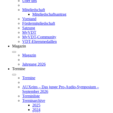
Über uns
Mitgliedschaft
Mitgliedschaftsantrag
Vorstand
Fördermitgliedschaft
Satzung
MyVDT
MyVDT-Community
VDT-Ehrenmedaillen
Magazin
Magazin
Jahrgang 2026
Termine
Termine
AUXeins – Das junge Pro-Audio-Symposium –
September 2026
Terminliste
Terminarchive
2025
2024