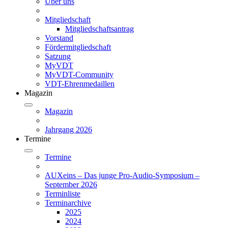
Über uns
Mitgliedschaft
Mitgliedschaftsantrag
Vorstand
Fördermitgliedschaft
Satzung
MyVDT
MyVDT-Community
VDT-Ehrenmedaillen
Magazin
Magazin
Jahrgang 2026
Termine
Termine
AUXeins – Das junge Pro-Audio-Symposium –
September 2026
Terminliste
Terminarchive
2025
2024