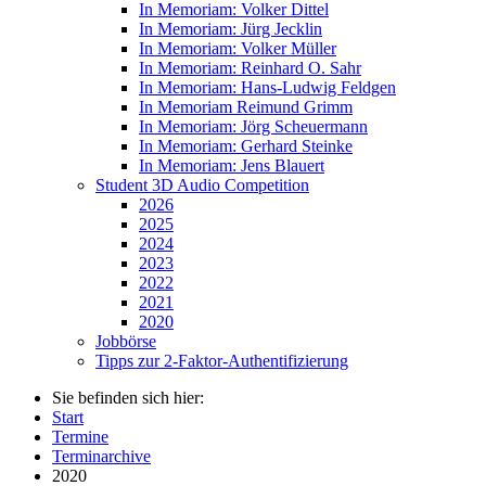
In Memoriam: Volker Dittel
In Memoriam: Jürg Jecklin
In Memoriam: Volker Müller
In Memoriam: Reinhard O. Sahr
In Memoriam: Hans-Ludwig Feldgen
In Memoriam Reimund Grimm
In Memoriam: Jörg Scheuermann
In Memoriam: Gerhard Steinke
In Memoriam: Jens Blauert
Student 3D Audio Competition
2026
2025
2024
2023
2022
2021
2020
Jobbörse
Tipps zur 2-Faktor-Authentifizierung
Sie befinden sich hier:
Start
Termine
Terminarchive
2020