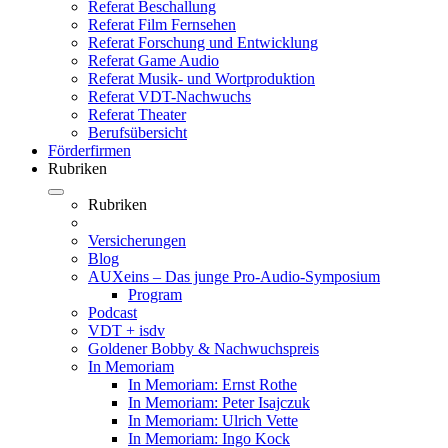
Referat Beschallung
Referat Film Fernsehen
Referat Forschung und Entwicklung
Referat Game Audio
Referat Musik- und Wortproduktion
Referat VDT-Nachwuchs
Referat Theater
Berufsübersicht
Förderfirmen
Rubriken
Rubriken
Versicherungen
Blog
AUXeins – Das junge Pro-Audio-Symposium
Program
Podcast
VDT + isdv
Goldener Bobby & Nachwuchspreis
In Memoriam
In Memoriam: Ernst Rothe
In Memoriam: Peter Isajczuk
In Memoriam: Ulrich Vette
In Memoriam: Ingo Kock