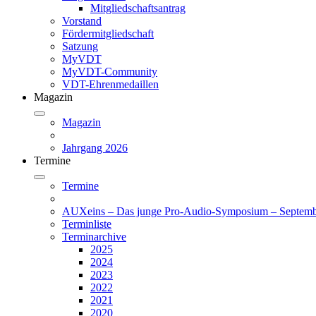
Mitgliedschaftsantrag
Vorstand
Fördermitgliedschaft
Satzung
MyVDT
MyVDT-Community
VDT-Ehrenmedaillen
Magazin
Magazin
Jahrgang 2026
Termine
Termine
AUXeins – Das junge Pro-Audio-Symposium – Septemb
Terminliste
Terminarchive
2025
2024
2023
2022
2021
2020