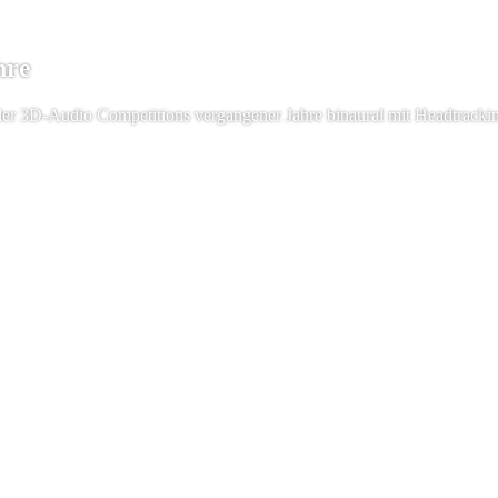
hre
der 3D-Audio Competitions vergangener Jahre binaural mit Headtracki