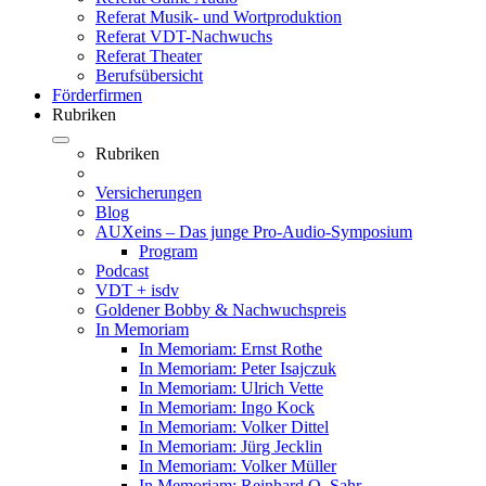
Referat Musik- und Wortproduktion
Referat VDT-Nachwuchs
Referat Theater
Berufsübersicht
Förderfirmen
Rubriken
Rubriken
Versicherungen
Blog
AUXeins – Das junge Pro-Audio-Symposium
Program
Podcast
VDT + isdv
Goldener Bobby & Nachwuchspreis
In Memoriam
In Memoriam: Ernst Rothe
In Memoriam: Peter Isajczuk
In Memoriam: Ulrich Vette
In Memoriam: Ingo Kock
In Memoriam: Volker Dittel
In Memoriam: Jürg Jecklin
In Memoriam: Volker Müller
In Memoriam: Reinhard O. Sahr