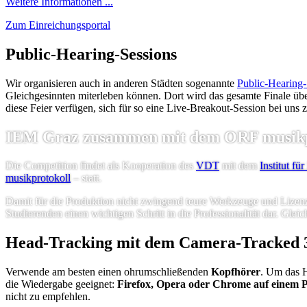
Weitere Informationen ...
Zum Einreichungsportal
Public-Hearing-Sessions
Wir organisieren auch in anderen Städten sogenannte
Public-Hearing-
Gleichgesinnten miterleben können. Dort wird das gesamte Finale übe
diese Feier verfügen, sich für so eine Live-Breakout-Session bei uns 
IEM Graz zusammen mit dem ORF musikp
Die Competition findet als Kooperation des
VDT
mit dem
Institut f
musikprotokoll
– statt.
Damit für die Produktion nicht zwingend teure Werkzeuge und Lizenzen
Studierenden einen wichtigen Schritt in die Professionalität dar. Gleich
Head-Tracking mit dem Camera-Tracked 
Verwende am besten einen ohrumschließenden
Kopfhörer
. Um das 
die Wiedergabe geeignet:
Firefox, Opera oder Chrome auf einem
nicht zu empfehlen.