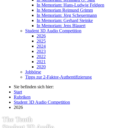
In Memoriam: Hans-Ludwig Feldgen
In Memoriam Reimund Grimm
In Memoriam: Jörg Scheuermann
In Memoriam: Gerhard Steinke
In Memoriam: Jens Blauert
Student 3D Audio Competition
2026
2025
2024
2023
2022
2021
2020
Jobbörse
Tipps zur 2-Faktor-Authentifizierung
Sie befinden sich hier:
Start
Rubriken
Student 3D Audio Competition
2026
The Tenth
Student 3D Audio