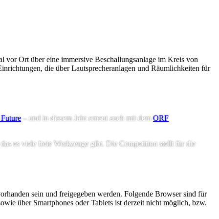
al vor Ort über eine immersive Beschallungsanlage im Kreis von
Einrichtungen, die über Lautsprecheranlagen und Räumlichkeiten für
 Future
– und in diesem Jahr erneut auch mit dem
ORF
s es viele freie Werkzeuge gibt. Die Competition stellt für die
orhanden sein und freigegeben werden. Folgende Browser sind für
owie über Smartphones oder Tablets ist derzeit nicht möglich, bzw.