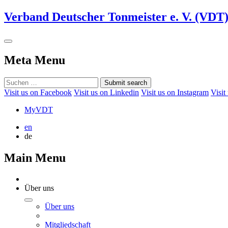
Verband Deutscher Tonmeister e. V. (VDT
Meta Menu
Submit search
Visit us on Facebook
Visit us on Linkedin
Visit us on Instagram
Visit
MyVDT
en
de
Main Menu
Über uns
Über uns
Mitgliedschaft