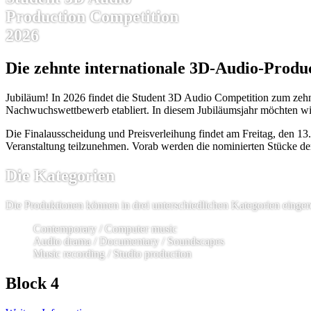
Production Competition
2026
Die zehnte internationale 3D-Audio-Produ
Jubiläum! In 2026 findet die Student 3D Audio Competition zum zehnten 
Nachwuchswettbewerb etabliert. In diesem Jubiläumsjahr möchten wir 
Die Finalausscheidung und Preisverleihung findet am Freitag, den 13. 
Veranstaltung teilzunehmen. Vorab werden die nominierten Stücke d
Die Kategorien
Die Produktionen können in drei unterschiedlichen Kategorien eingere
Contemporary / Computer music
Audio drama / Documentary / Soundscapes
Music recording / Studio production
Block 4