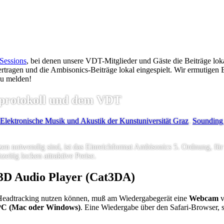
Sessions
, bei denen unsere VDT-Mitglieder und Gäste die Beiträge lok
rtragen und die Ambisonics-Beiträge lokal eingespielt. Wir ermutigen 
zu melden!
rotokoll und dem VDT
ür Elektronische Musik und Akustik der Kunstuniversität Graz
,
Sounding
 notwendig sind, ist das Einreichformat Ambisonics 5. Ordnung, für da
zeitig locken attraktive Preise.
3D Audio Player (Cat3DA)
Headtracking nutzen können, muß am Wiedergabegerät eine
Webcam
v
 PC (Mac oder Windows)
. Eine Wiedergabe über den Safari-Browser, s