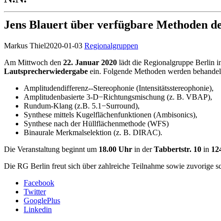
Jens Blauert über verfügbare Methoden 
Markus Thiel
2020-01-03
Regionalgruppen
Am Mittwoch den
22. Januar 2020
lädt die Regionalgruppe Berlin 
Lautsprecherwiedergabe
ein. Folgende Methoden werden behandelt 
Amplitudendifferenz--Stereophonie (Intensitätsstereophonie),
Amplitudenbasierte 3-D−Richtungsmischung (z. B. VBAP),
Rundum-Klang (z.B. 5.1−Surround),
Synthese mittels Kugelflächenfunktionen (Ambisonics),
Synthese nach der Hüllflächenmethode (WFS)
Binaurale Merkmalselektion (z. B. DIRAC).
Die Veranstaltung beginnt um
18.00 Uhr
in der
Tabbertstr. 10
in
12
Die RG Berlin freut sich über zahlreiche Teilnahme sowie zuvorige 
Facebook
Twitter
GooglePlus
Linkedin