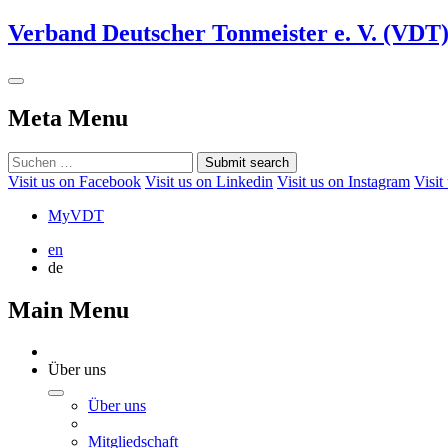
Verband Deutscher Tonmeister e. V. (VDT
Meta Menu
Submit search
Visit us on Facebook
Visit us on Linkedin
Visit us on Instagram
Visit
MyVDT
en
de
Main Menu
Über uns
Über uns
Mitgliedschaft