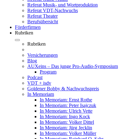
Referat Musik- und Wortproduktion
Referat VDT-Nachwuchs
Referat Theater
Berufsübersicht
Förderfirmen
Rubriken
Rubriken
Versicherungen
Blog
AUXeins – Das junge Pro-Audio-Symposium
Program
Podcast
VDT + isdv
Goldener Bobby & Nachwuchspreis
In Memoriam
In Memoriam: Ernst Rothe
In Memoriam: Peter Isajczuk
In Memoriam: Ulrich Vette
In Memoriam: Ingo Kock
In Memoriam: Volker Dittel
In Memoriam: Jürg Jecklin
In Memoriam: Volker Müller
In Memoriam: Reinhard O. Sahr