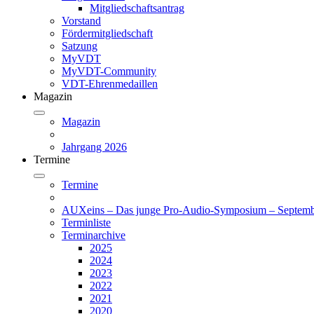
Mitgliedschaftsantrag
Vorstand
Fördermitgliedschaft
Satzung
MyVDT
MyVDT-Community
VDT-Ehrenmedaillen
Magazin
Magazin
Jahrgang 2026
Termine
Termine
AUXeins – Das junge Pro-Audio-Symposium – Septemb
Terminliste
Terminarchive
2025
2024
2023
2022
2021
2020