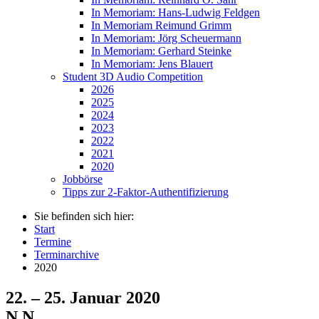
In Memoriam: Hans-Ludwig Feldgen
In Memoriam Reimund Grimm
In Memoriam: Jörg Scheuermann
In Memoriam: Gerhard Steinke
In Memoriam: Jens Blauert
Student 3D Audio Competition
2026
2025
2024
2023
2022
2021
2020
Jobbörse
Tipps zur 2-Faktor-Authentifizierung
Sie befinden sich hier:
Start
Termine
Terminarchive
2020
22. – 25. Januar 2020
N.N.