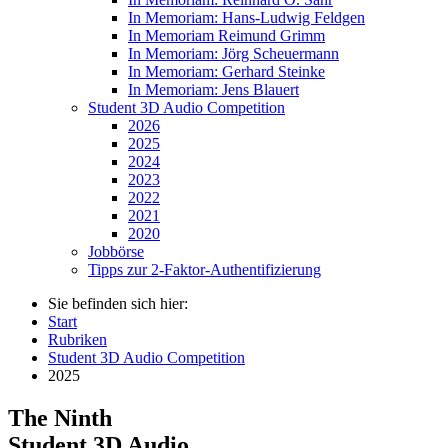
In Memoriam: Hans-Ludwig Feldgen
In Memoriam Reimund Grimm
In Memoriam: Jörg Scheuermann
In Memoriam: Gerhard Steinke
In Memoriam: Jens Blauert
Student 3D Audio Competition
2026
2025
2024
2023
2022
2021
2020
Jobbörse
Tipps zur 2-Faktor-Authentifizierung
Sie befinden sich hier:
Start
Rubriken
Student 3D Audio Competition
2025
The Ninth
Student 3D Audio