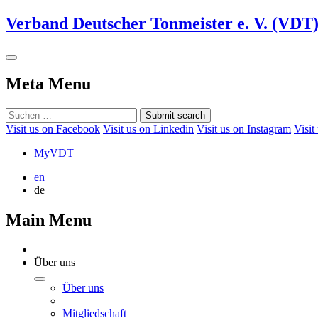
Verband Deutscher Tonmeister e. V. (VDT
Meta Menu
Submit search
Visit us on Facebook
Visit us on Linkedin
Visit us on Instagram
Visit
MyVDT
en
de
Main Menu
Über uns
Über uns
Mitgliedschaft