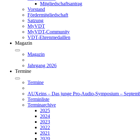
Mitgliedschaftsantrag
Vorstand
Fördermitgliedschaft
Satzung
MyVDT
MyVDT-Community
VDT-Ehrenmedaillen
Magazin
Magazin
Jahrgang 2026
Termine
Termine
AUXeins – Das junge Pro-Audio-Symposium – Septemb
Terminliste
Terminarchive
2025
2024
2023
2022
2021
2020