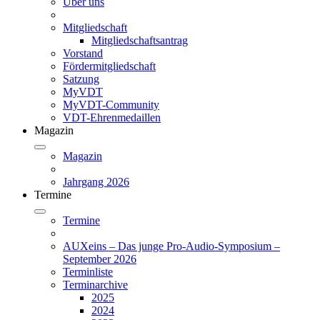
Über uns
Mitgliedschaft
Mitgliedschaftsantrag
Vorstand
Fördermitgliedschaft
Satzung
MyVDT
MyVDT-Community
VDT-Ehrenmedaillen
Magazin
Magazin
Jahrgang 2026
Termine
Termine
AUXeins – Das junge Pro-Audio-Symposium –
September 2026
Terminliste
Terminarchive
2025
2024