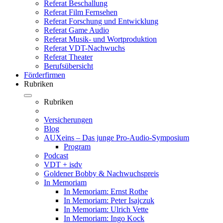
Referat Beschallung
Referat Film Fernsehen
Referat Forschung und Entwicklung
Referat Game Audio
Referat Musik- und Wortproduktion
Referat VDT-Nachwuchs
Referat Theater
Berufsübersicht
Förderfirmen
Rubriken
Rubriken
Versicherungen
Blog
AUXeins – Das junge Pro-Audio-Symposium
Program
Podcast
VDT + isdv
Goldener Bobby & Nachwuchspreis
In Memoriam
In Memoriam: Ernst Rothe
In Memoriam: Peter Isajczuk
In Memoriam: Ulrich Vette
In Memoriam: Ingo Kock