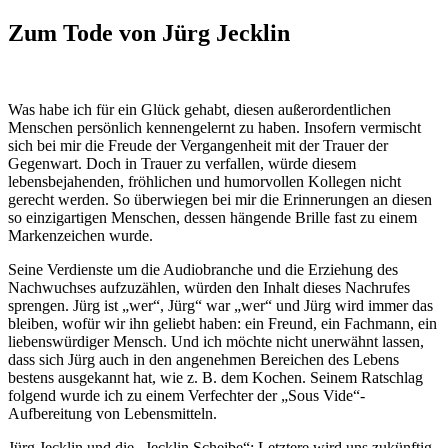
Zum Tode von Jürg Jecklin
Was habe ich für ein Glück gehabt, diesen außerordentlichen
Menschen persönlich kennengelernt zu haben. Insofern vermischt
sich bei mir die Freude der Vergangenheit mit der Trauer der
Gegenwart. Doch in Trauer zu verfallen, würde diesem
lebensbejahenden, fröhlichen und humorvollen Kollegen nicht
gerecht werden. So überwiegen bei mir die Erinnerungen an diesen
so einzigartigen Menschen, dessen hängende Brille fast zu einem
Markenzeichen wurde.
Seine Verdienste um die Audiobranche und die Erziehung des
Nachwuchses aufzuzählen, würden den Inhalt dieses Nachrufes
sprengen. Jürg ist „wer“, Jürg“ war „wer“ und Jürg wird immer das
bleiben, wofür wir ihn geliebt haben: ein Freund, ein Fachmann, ein
liebenswürdiger Mensch. Und ich möchte nicht unerwähnt lassen,
dass sich Jürg auch in den angenehmen Bereichen des Lebens
bestens ausgekannt hat, wie z. B. dem Kochen. Seinem Ratschlag
folgend wurde ich zu einem Verfechter der „Sous Vide“-
Aufbereitung von Lebensmitteln.
Jürg Jecklin und die „Jecklin Scheibe“: Letztere wird uns zukünftig