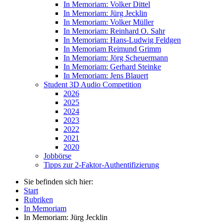
In Memoriam: Volker Dittel
In Memoriam: Jürg Jecklin
In Memoriam: Volker Müller
In Memoriam: Reinhard O. Sahr
In Memoriam: Hans-Ludwig Feldgen
In Memoriam Reimund Grimm
In Memoriam: Jörg Scheuermann
In Memoriam: Gerhard Steinke
In Memoriam: Jens Blauert
Student 3D Audio Competition
2026
2025
2024
2023
2022
2021
2020
Jobbörse
Tipps zur 2-Faktor-Authentifizierung
Sie befinden sich hier:
Start
Rubriken
In Memoriam
In Memoriam: Jürg Jecklin