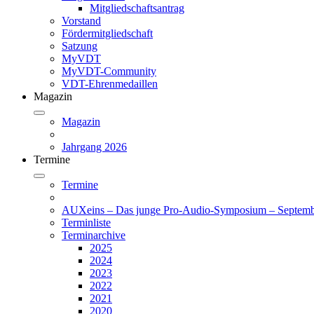
Mitgliedschaftsantrag
Vorstand
Fördermitgliedschaft
Satzung
MyVDT
MyVDT-Community
VDT-Ehrenmedaillen
Magazin
Magazin
Jahrgang 2026
Termine
Termine
AUXeins – Das junge Pro-Audio-Symposium – Septemb
Terminliste
Terminarchive
2025
2024
2023
2022
2021
2020