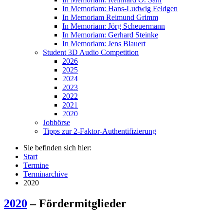
In Memoriam: Hans-Ludwig Feldgen
In Memoriam Reimund Grimm
In Memoriam: Jörg Scheuermann
In Memoriam: Gerhard Steinke
In Memoriam: Jens Blauert
Student 3D Audio Competition
2026
2025
2024
2023
2022
2021
2020
Jobbörse
Tipps zur 2-Faktor-Authentifizierung
Sie befinden sich hier:
Start
Termine
Terminarchive
2020
2020
– Fördermitglieder