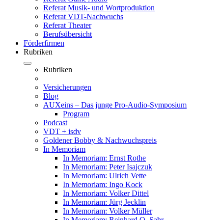
Referat Musik- und Wortproduktion
Referat VDT-Nachwuchs
Referat Theater
Berufsübersicht
Förderfirmen
Rubriken
Rubriken
Versicherungen
Blog
AUXeins – Das junge Pro-Audio-Symposium
Program
Podcast
VDT + isdv
Goldener Bobby & Nachwuchspreis
In Memoriam
In Memoriam: Ernst Rothe
In Memoriam: Peter Isajczuk
In Memoriam: Ulrich Vette
In Memoriam: Ingo Kock
In Memoriam: Volker Dittel
In Memoriam: Jürg Jecklin
In Memoriam: Volker Müller
In Memoriam: Reinhard O. Sahr