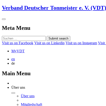
Verband Deutscher Tonmeister e. V. (VDT
Meta Menu
Submit search
Visit us on Facebook
Visit us on Linkedin
Visit us on Instagram
Visit
MyVDT
en
de
Main Menu
Über uns
Über uns
Mitgliedschaft