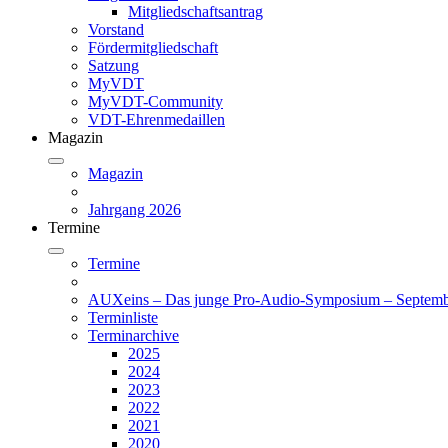
Mitgliedschaftsantrag
Vorstand
Fördermitgliedschaft
Satzung
MyVDT
MyVDT-Community
VDT-Ehrenmedaillen
Magazin
Magazin
Jahrgang 2026
Termine
Termine
AUXeins – Das junge Pro-Audio-Symposium – Septemb
Terminliste
Terminarchive
2025
2024
2023
2022
2021
2020