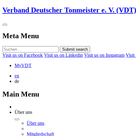
Verband Deutscher Tonmeister e. V. (VDT
Meta Menu
Submit search
Visit us on Facebook
Visit us on Linkedin
Visit us on Instagram
Visit
MyVDT
en
de
Main Menu
Über uns
Über uns
Mitgliedschaft