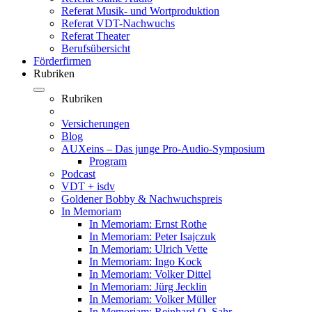
Referat Musik- und Wortproduktion
Referat VDT-Nachwuchs
Referat Theater
Berufsübersicht
Förderfirmen
Rubriken
Rubriken
Versicherungen
Blog
AUXeins – Das junge Pro-Audio-Symposium
Program
Podcast
VDT + isdv
Goldener Bobby & Nachwuchspreis
In Memoriam
In Memoriam: Ernst Rothe
In Memoriam: Peter Isajczuk
In Memoriam: Ulrich Vette
In Memoriam: Ingo Kock
In Memoriam: Volker Dittel
In Memoriam: Jürg Jecklin
In Memoriam: Volker Müller
In Memoriam: Reinhard O. Sahr