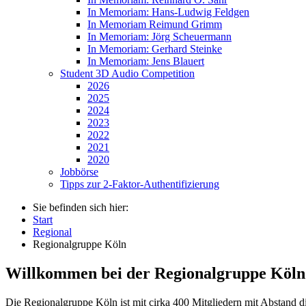
In Memoriam: Hans-Ludwig Feldgen
In Memoriam Reimund Grimm
In Memoriam: Jörg Scheuermann
In Memoriam: Gerhard Steinke
In Memoriam: Jens Blauert
Student 3D Audio Competition
2026
2025
2024
2023
2022
2021
2020
Jobbörse
Tipps zur 2-Faktor-Authentifizierung
Sie befinden sich hier:
Start
Regional
Regionalgruppe Köln
Willkommen bei der Regionalgruppe Köl
Die Regionalgruppe Köln ist mit cirka 400 Mitgliedern mit Abstand d