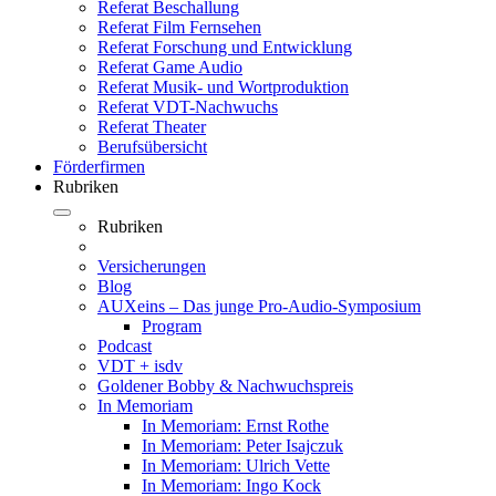
Referat Beschallung
Referat Film Fernsehen
Referat Forschung und Entwicklung
Referat Game Audio
Referat Musik- und Wortproduktion
Referat VDT-Nachwuchs
Referat Theater
Berufsübersicht
Förderfirmen
Rubriken
Rubriken
Versicherungen
Blog
AUXeins – Das junge Pro-Audio-Symposium
Program
Podcast
VDT + isdv
Goldener Bobby & Nachwuchspreis
In Memoriam
In Memoriam: Ernst Rothe
In Memoriam: Peter Isajczuk
In Memoriam: Ulrich Vette
In Memoriam: Ingo Kock