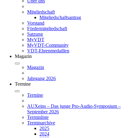
Über uns
Mitgliedschaft
Mitgliedschaftsantrag
Vorstand
Fördermitgliedschaft
Satzung
MyVDT
MyVDT-Community
VDT-Ehrenmedaillen
Magazin
Magazin
Jahrgang 2026
Termine
Termine
AUXeins – Das junge Pro-Audio-Symposium –
September 2026
Terminliste
Terminarchive
2025
2024