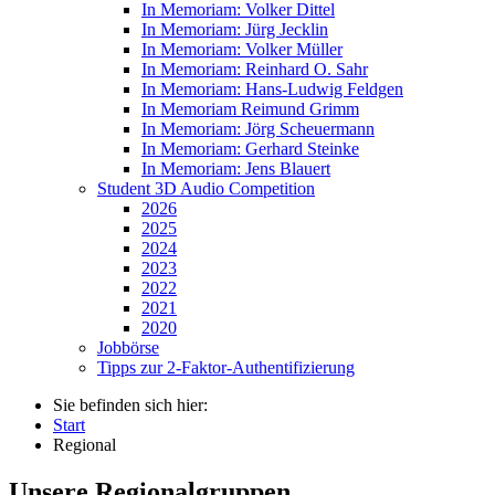
In Memoriam: Volker Dittel
In Memoriam: Jürg Jecklin
In Memoriam: Volker Müller
In Memoriam: Reinhard O. Sahr
In Memoriam: Hans-Ludwig Feldgen
In Memoriam Reimund Grimm
In Memoriam: Jörg Scheuermann
In Memoriam: Gerhard Steinke
In Memoriam: Jens Blauert
Student 3D Audio Competition
2026
2025
2024
2023
2022
2021
2020
Jobbörse
Tipps zur 2-Faktor-Authentifizierung
Sie befinden sich hier:
Start
Regional
Unsere Regionalgruppen