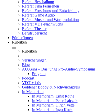
Referat Beschallung
Referat Film Fernsehen
Referat Forschung und Entwicklung
Referat Game Audio
Referat Musik- und Wortproduktion
Referat VDT-Nachwuchs
Referat Theater
Berufsübersicht
Förderfirmen
Rubriken
Rubriken
Versicherungen
Blog
AUXeins – Das junge Pro-Audio-Symposium
Program
Podcast
VDT + isdv
Goldener Bobby & Nachwuchspreis
In Memoriam
In Memoriam: Ernst Rothe
In Memoriam: Peter Isajczuk
In Memoriam: Ulrich Vette
In Memoriam: Ingo Kock