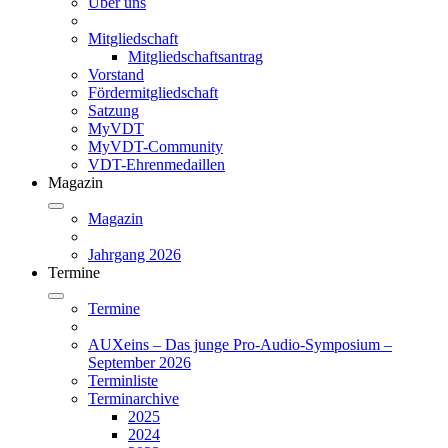
Über uns
Mitgliedschaft
Mitgliedschaftsantrag
Vorstand
Fördermitgliedschaft
Satzung
MyVDT
MyVDT-Community
VDT-Ehrenmedaillen
Magazin
Magazin
Jahrgang 2026
Termine
Termine
AUXeins – Das junge Pro-Audio-Symposium –
September 2026
Terminliste
Terminarchive
2025
2024