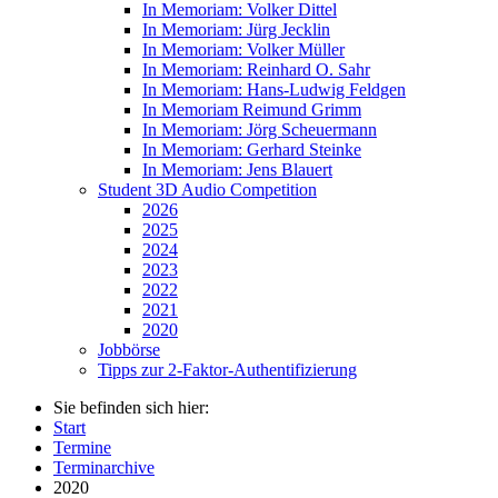
In Memoriam: Volker Dittel
In Memoriam: Jürg Jecklin
In Memoriam: Volker Müller
In Memoriam: Reinhard O. Sahr
In Memoriam: Hans-Ludwig Feldgen
In Memoriam Reimund Grimm
In Memoriam: Jörg Scheuermann
In Memoriam: Gerhard Steinke
In Memoriam: Jens Blauert
Student 3D Audio Competition
2026
2025
2024
2023
2022
2021
2020
Jobbörse
Tipps zur 2-Faktor-Authentifizierung
Sie befinden sich hier:
Start
Termine
Terminarchive
2020