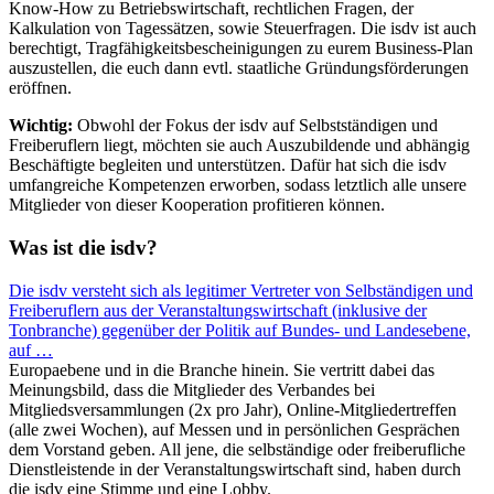
Know-How zu Betriebswirtschaft, rechtlichen Fragen, der
Kalkulation von Tagessätzen, sowie Steuerfragen. Die isdv ist auch
berechtigt, Tragfähigkeitsbescheinigungen zu eurem Business-Plan
auszustellen, die euch dann evtl. staatliche Gründungsförderungen
eröffnen.
Wichtig:
Obwohl der Fokus der isdv auf Selbstständigen und
Freiberuflern liegt, möchten sie auch Auszubildende und abhängig
Beschäftigte begleiten und unterstützen. Dafür hat sich die isdv
umfangreiche Kompetenzen erworben, sodass letztlich alle unsere
Mitglieder von dieser Kooperation profitieren können.
Was ist die isdv?
Die isdv versteht sich als legitimer Vertreter von Selbständigen und
Freiberuflern aus der Veranstaltungswirtschaft (inklusive der
Tonbranche) gegenüber der Politik auf Bundes- und Landesebene,
auf
…
Europaebene und in die Branche hinein. Sie vertritt dabei das
Meinungsbild, dass die Mitglieder des Verbandes bei
Mitgliedsversammlungen (2x pro Jahr), Online-Mitgliedertreffen
(alle zwei Wochen), auf Messen und in persönlichen Gesprächen
dem Vorstand geben. All jene, die selbständige oder freiberufliche
Dienstleistende in der Veranstaltungswirtschaft sind, haben durch
die isdv eine Stimme und eine Lobby.