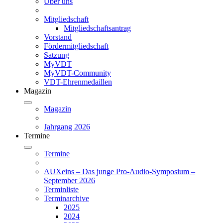
Über uns
Mitgliedschaft
Mitgliedschaftsantrag
Vorstand
Fördermitgliedschaft
Satzung
MyVDT
MyVDT-Community
VDT-Ehrenmedaillen
Magazin
Magazin
Jahrgang 2026
Termine
Termine
AUXeins – Das junge Pro-Audio-Symposium –
September 2026
Terminliste
Terminarchive
2025
2024