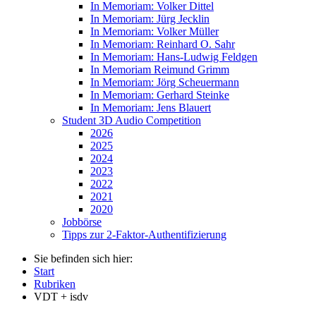
In Memoriam: Volker Dittel
In Memoriam: Jürg Jecklin
In Memoriam: Volker Müller
In Memoriam: Reinhard O. Sahr
In Memoriam: Hans-Ludwig Feldgen
In Memoriam Reimund Grimm
In Memoriam: Jörg Scheuermann
In Memoriam: Gerhard Steinke
In Memoriam: Jens Blauert
Student 3D Audio Competition
2026
2025
2024
2023
2022
2021
2020
Jobbörse
Tipps zur 2-Faktor-Authentifizierung
Sie befinden sich hier:
Start
Rubriken
VDT + isdv