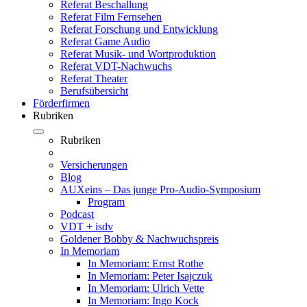
Referat Beschallung
Referat Film Fernsehen
Referat Forschung und Entwicklung
Referat Game Audio
Referat Musik- und Wortproduktion
Referat VDT-Nachwuchs
Referat Theater
Berufsübersicht
Förderfirmen
Rubriken
Rubriken
Versicherungen
Blog
AUXeins – Das junge Pro-Audio-Symposium
Program
Podcast
VDT + isdv
Goldener Bobby & Nachwuchspreis
In Memoriam
In Memoriam: Ernst Rothe
In Memoriam: Peter Isajczuk
In Memoriam: Ulrich Vette
In Memoriam: Ingo Kock