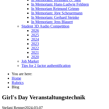
In Memoriam: Hans-Ludwig Feldgen
In Memoriam Reimund Grimm
In Memoriam: Jörg Scheuermann
In Memoriam: Gerhard Steinke
In Memoriam: Jens Blauert
Student 3D Audio Competition
2026
2025
2024
2023
2022
2021
2020
Job Market
Tips for 2 factor authentification
You are here:
Home
Rubrics
Blog
Girl's Day Veranstaltungstechnik
Stefani Renner
2024-03-07