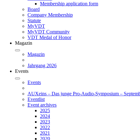
Membership application form
Board
Company Membership
Statute
MyVDT
MyVDT Community
VDT Medal of Honor
Magazin
Magazin
Jahrgang 2026
Events
Events
AUXeins – Das junge Pro-Audio-Symposium – Septemb
Eventlist
Event archives
2025
2024
2023
2022
2021
2020