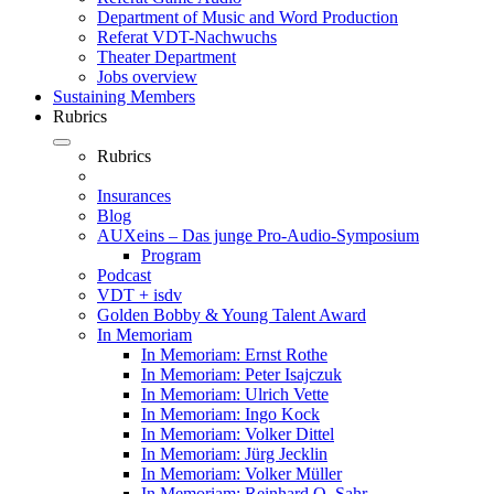
Department of Music and Word Production
Referat VDT-Nachwuchs
Theater Department
Jobs overview
Sustaining Members
Rubrics
Rubrics
Insurances
Blog
AUXeins – Das junge Pro-Audio-Symposium
Program
Podcast
VDT + isdv
Golden Bobby & Young Talent Award
In Memoriam
In Memoriam: Ernst Rothe
In Memoriam: Peter Isajczuk
In Memoriam: Ulrich Vette
In Memoriam: Ingo Kock
In Memoriam: Volker Dittel
In Memoriam: Jürg Jecklin
In Memoriam: Volker Müller
In Memoriam: Reinhard O. Sahr