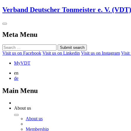
Verband Deutscher Tonmeister e. V. (VDT
Meta Menu
Submit search
Visit us on Facebook
Visit us on Linkedin
Visit us on Instagram
Visit
MyVDT
en
de
Main Menu
About us
About us
Membership