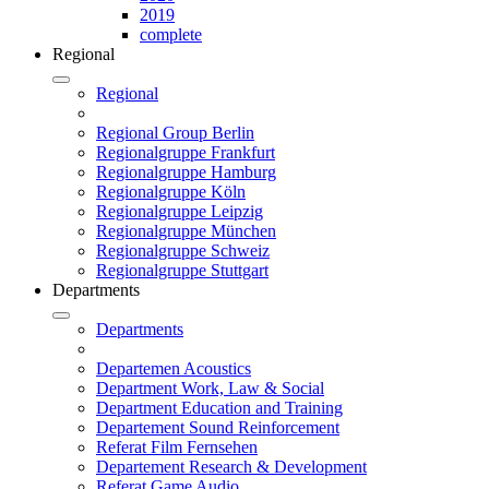
2019
complete
Regional
Regional
Regional Group Berlin
Regionalgruppe Frankfurt
Regionalgruppe Hamburg
Regionalgruppe Köln
Regionalgruppe Leipzig
Regionalgruppe München
Regionalgruppe Schweiz
Regionalgruppe Stuttgart
Departments
Departments
Departemen Acoustics
Department Work, Law & Social
Department Education and Training
Departement Sound Reinforcement
Referat Film Fernsehen
Departement Research & Development
Referat Game Audio