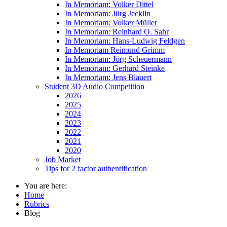
In Memoriam: Volker Dittel
In Memoriam: Jürg Jecklin
In Memoriam: Volker Müller
In Memoriam: Reinhard O. Sahr
In Memoriam: Hans-Ludwig Feldgen
In Memoriam Reimund Grimm
In Memoriam: Jörg Scheuermann
In Memoriam: Gerhard Steinke
In Memoriam: Jens Blauert
Student 3D Audio Competition
2026
2025
2024
2023
2022
2021
2020
Job Market
Tips for 2 factor authentification
You are here:
Home
Rubrics
Blog