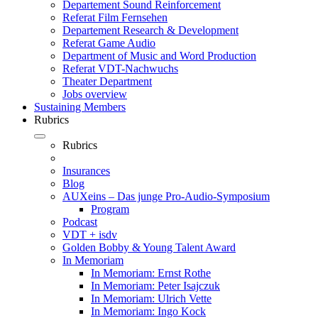
Departement Sound Reinforcement
Referat Film Fernsehen
Departement Research & Development
Referat Game Audio
Department of Music and Word Production
Referat VDT-Nachwuchs
Theater Department
Jobs overview
Sustaining Members
Rubrics
Rubrics
Insurances
Blog
AUXeins – Das junge Pro-Audio-Symposium
Program
Podcast
VDT + isdv
Golden Bobby & Young Talent Award
In Memoriam
In Memoriam: Ernst Rothe
In Memoriam: Peter Isajczuk
In Memoriam: Ulrich Vette
In Memoriam: Ingo Kock