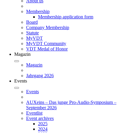
About us
Membership
Membership application form
Board
Company Membership
Statute
MyVDT
MyVDT Community
VDT Medal of Honor
Magazin
Magazin
Jahrgang 2026
Events
Events
AUXeins – Das junge Pro-Audio-Symposium –
September 2026
Eventlist
Event archives
2025
2024