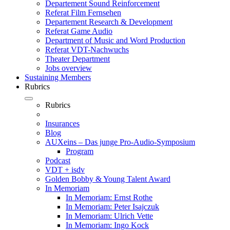
Departement Sound Reinforcement
Referat Film Fernsehen
Departement Research & Development
Referat Game Audio
Department of Music and Word Production
Referat VDT-Nachwuchs
Theater Department
Jobs overview
Sustaining Members
Rubrics
Rubrics
Insurances
Blog
AUXeins – Das junge Pro-Audio-Symposium
Program
Podcast
VDT + isdv
Golden Bobby & Young Talent Award
In Memoriam
In Memoriam: Ernst Rothe
In Memoriam: Peter Isajczuk
In Memoriam: Ulrich Vette
In Memoriam: Ingo Kock