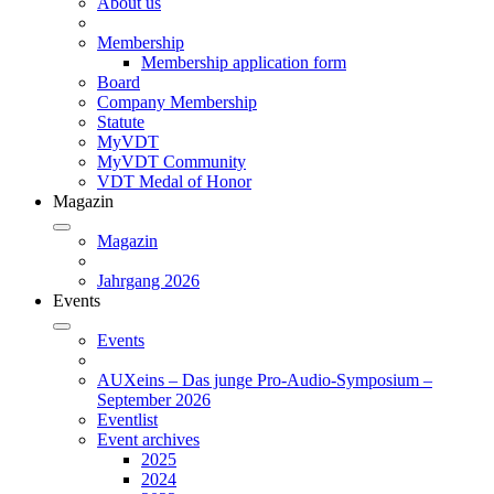
About us
Membership
Membership application form
Board
Company Membership
Statute
MyVDT
MyVDT Community
VDT Medal of Honor
Magazin
Magazin
Jahrgang 2026
Events
Events
AUXeins – Das junge Pro-Audio-Symposium –
September 2026
Eventlist
Event archives
2025
2024