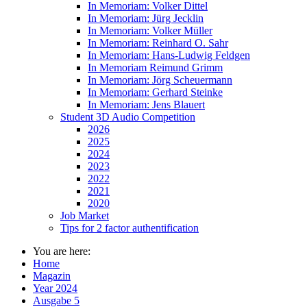
In Memoriam: Volker Dittel
In Memoriam: Jürg Jecklin
In Memoriam: Volker Müller
In Memoriam: Reinhard O. Sahr
In Memoriam: Hans-Ludwig Feldgen
In Memoriam Reimund Grimm
In Memoriam: Jörg Scheuermann
In Memoriam: Gerhard Steinke
In Memoriam: Jens Blauert
Student 3D Audio Competition
2026
2025
2024
2023
2022
2021
2020
Job Market
Tips for 2 factor authentification
You are here:
Home
Magazin
Year 2024
Ausgabe 5