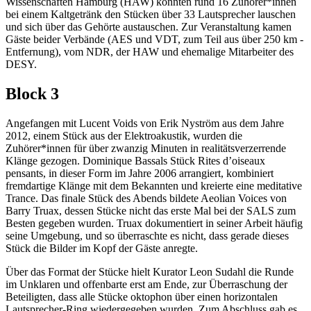
Wissenschaften Hamburg (HAW) konnten rund 16 Zuhörer*innen
bei einem Kaltgetränk den Stücken über 33 Lautsprecher lauschen
und sich über das Gehörte austauschen. Zur Veranstaltung kamen
Gäste beider Verbände (AES und VDT, zum Teil aus über 250 km ­
Entfernung), vom NDR, der HAW und ehemalige Mitarbeiter des
DESY.
Block 3
Angefangen mit Lucent Voids von Erik Nyström aus dem Jahre
2012, einem Stück aus der Elektroakustik, wurden die
Zuhörer*innen für über zwanzig Minuten in realitätsverzerrende
Klänge gezogen. Dominique Bassals Stück Rites d’oiseaux
pensants, in dieser Form im Jahre 2006 arrangiert, kombiniert
fremdartige Klänge mit dem Bekannten und kreierte eine meditative
Trance. Das finale Stück des Abends bildete Aeolian Voices von
Barry Truax, dessen Stücke nicht das erste Mal bei der SALS zum
Besten gegeben wurden. Truax dokumentiert in seiner Arbeit häufig
seine Umgebung, und so überraschte es nicht, dass gerade dieses
Stück die Bilder im Kopf der Gäste anregte.
Über das Format der Stücke hielt Kurator Leon Sudahl die Runde
im Unklaren und offenbarte erst am Ende, zur Überraschung der
Beteiligten, dass alle Stücke oktophon über einen horizontalen
Lautsprecher-Ring wiedergegeben wurden. Zum Abschluss gab es