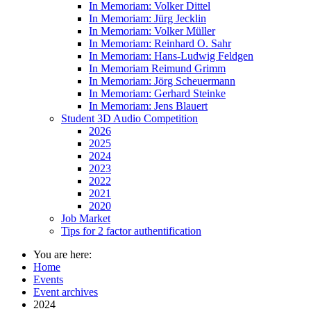
In Memoriam: Volker Dittel
In Memoriam: Jürg Jecklin
In Memoriam: Volker Müller
In Memoriam: Reinhard O. Sahr
In Memoriam: Hans-Ludwig Feldgen
In Memoriam Reimund Grimm
In Memoriam: Jörg Scheuermann
In Memoriam: Gerhard Steinke
In Memoriam: Jens Blauert
Student 3D Audio Competition
2026
2025
2024
2023
2022
2021
2020
Job Market
Tips for 2 factor authentification
You are here:
Home
Events
Event archives
2024