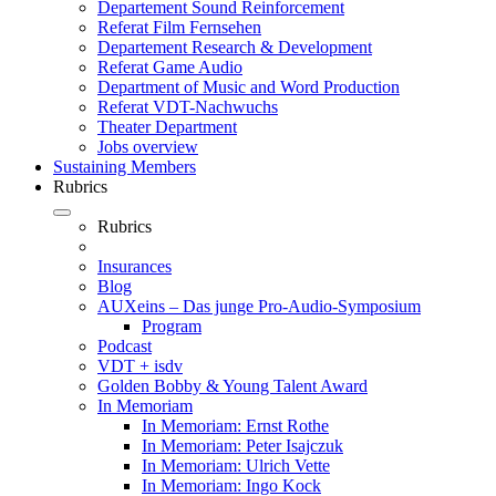
Departement Sound Reinforcement
Referat Film Fernsehen
Departement Research & Development
Referat Game Audio
Department of Music and Word Production
Referat VDT-Nachwuchs
Theater Department
Jobs overview
Sustaining Members
Rubrics
Rubrics
Insurances
Blog
AUXeins – Das junge Pro-Audio-Symposium
Program
Podcast
VDT + isdv
Golden Bobby & Young Talent Award
In Memoriam
In Memoriam: Ernst Rothe
In Memoriam: Peter Isajczuk
In Memoriam: Ulrich Vette
In Memoriam: Ingo Kock