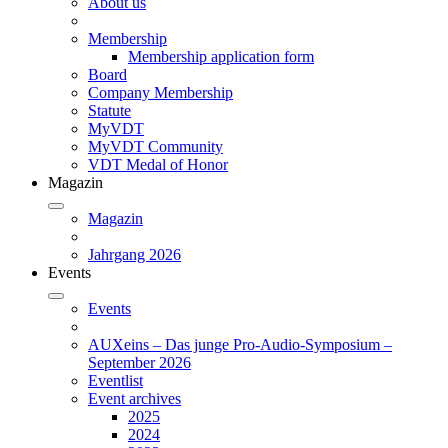
About us
Membership
Membership application form
Board
Company Membership
Statute
MyVDT
MyVDT Community
VDT Medal of Honor
Magazin
Magazin
Jahrgang 2026
Events
Events
AUXeins – Das junge Pro-Audio-Symposium –
September 2026
Eventlist
Event archives
2025
2024