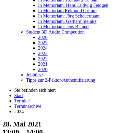
In Memoriam: Hans-Ludwig Feldgen
In Memoriam Reimund Grimm
In Memoriam: Jörg Scheuermann
In Memoriam: Gerhard Steinke
In Memoriam: Jens Blauert
Student 3D Audio Competition
2026
2025
2024
2023
2022
2021
2020
Jobbörse
Tipps zur 2-Faktor-Authentifizierung
Sie befinden sich hier:
Start
Termine
Terminarchive
2024
28. Mai 2021
13:00 – 14:00