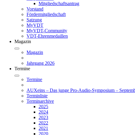
Mitgliedschaftsantrag
Vorstand
Fördermitgliedschaft
Satzung
MyVDT
MyVDT-Community
VDT-Ehrenmedaillen
Magazin
Magazin
Jahrgang 2026
Termine
Termine
AUXeins – Das junge Pro-Audio-Symposium – Septemb
Terminliste
Terminarchive
2025
2024
2023
2022
2021
2020