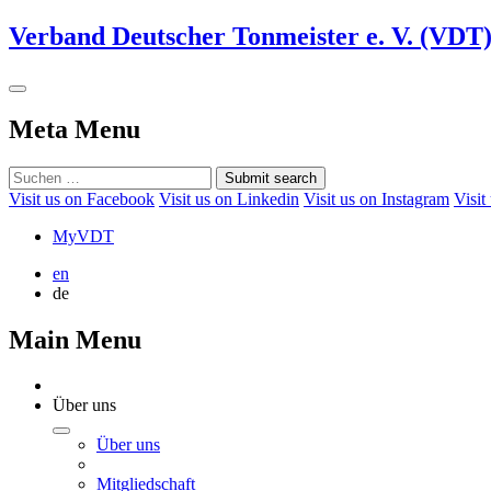
Verband Deutscher Tonmeister e. V. (VDT
Meta Menu
Submit search
Visit us on Facebook
Visit us on Linkedin
Visit us on Instagram
Visit
MyVDT
en
de
Main Menu
Über uns
Über uns
Mitgliedschaft