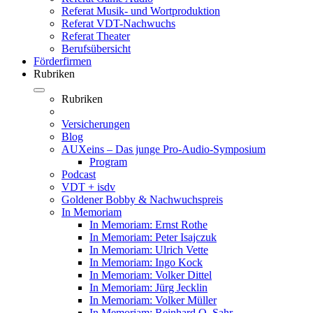
Referat Musik- und Wortproduktion
Referat VDT-Nachwuchs
Referat Theater
Berufsübersicht
Förderfirmen
Rubriken
Rubriken
Versicherungen
Blog
AUXeins – Das junge Pro-Audio-Symposium
Program
Podcast
VDT + isdv
Goldener Bobby & Nachwuchspreis
In Memoriam
In Memoriam: Ernst Rothe
In Memoriam: Peter Isajczuk
In Memoriam: Ulrich Vette
In Memoriam: Ingo Kock
In Memoriam: Volker Dittel
In Memoriam: Jürg Jecklin
In Memoriam: Volker Müller
In Memoriam: Reinhard O. Sahr