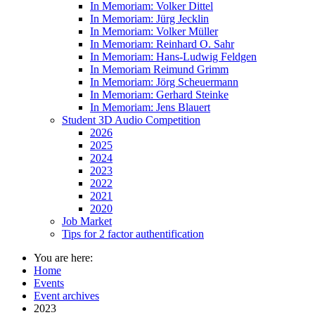
In Memoriam: Volker Dittel
In Memoriam: Jürg Jecklin
In Memoriam: Volker Müller
In Memoriam: Reinhard O. Sahr
In Memoriam: Hans-Ludwig Feldgen
In Memoriam Reimund Grimm
In Memoriam: Jörg Scheuermann
In Memoriam: Gerhard Steinke
In Memoriam: Jens Blauert
Student 3D Audio Competition
2026
2025
2024
2023
2022
2021
2020
Job Market
Tips for 2 factor authentification
You are here:
Home
Events
Event archives
2023