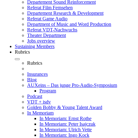
Departement Sound Reinforcement
Referat Film Fernsehen
Departement Research & Development
Referat Game Audio
Department of Music and Word Production
Referat VDT-Nachwuchs
Theater Department
Jobs overview
Sustaining Members
Rubrics
Rubrics
Insurances
Blog
AUXeins – Das junge Pro-Audio-Symposium
Program
Podcast
VDT + isdv
Golden Bobby & Young Talent Award
In Memoriam
In Memoriam: Ernst Rothe
In Memoriam: Peter Isajczuk
In Memoriam: Ulrich Vette
In Memoriam: Ingo Kock