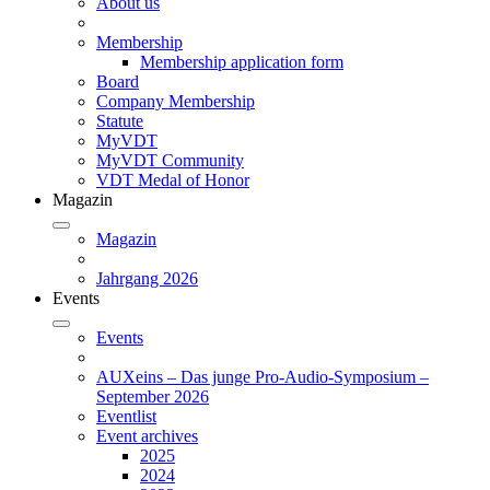
About us
Membership
Membership application form
Board
Company Membership
Statute
MyVDT
MyVDT Community
VDT Medal of Honor
Magazin
Magazin
Jahrgang 2026
Events
Events
AUXeins – Das junge Pro-Audio-Symposium –
September 2026
Eventlist
Event archives
2025
2024