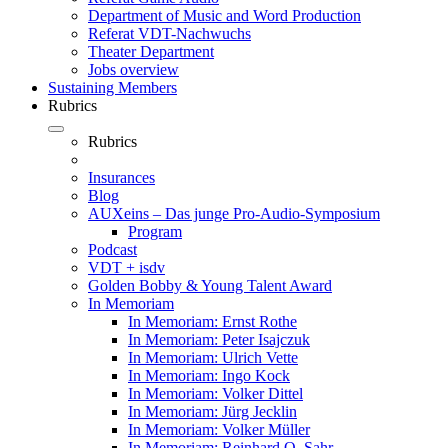
Department of Music and Word Production
Referat VDT-Nachwuchs
Theater Department
Jobs overview
Sustaining Members
Rubrics
Rubrics
Insurances
Blog
AUXeins – Das junge Pro-Audio-Symposium
Program
Podcast
VDT + isdv
Golden Bobby & Young Talent Award
In Memoriam
In Memoriam: Ernst Rothe
In Memoriam: Peter Isajczuk
In Memoriam: Ulrich Vette
In Memoriam: Ingo Kock
In Memoriam: Volker Dittel
In Memoriam: Jürg Jecklin
In Memoriam: Volker Müller
In Memoriam: Reinhard O. Sahr