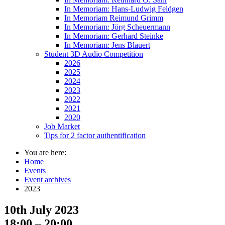
In Memoriam: Hans-Ludwig Feldgen
In Memoriam Reimund Grimm
In Memoriam: Jörg Scheuermann
In Memoriam: Gerhard Steinke
In Memoriam: Jens Blauert
Student 3D Audio Competition
2026
2025
2024
2023
2022
2021
2020
Job Market
Tips for 2 factor authentification
You are here:
Home
Events
Event archives
2023
10th July 2023
18:00 – 20:00