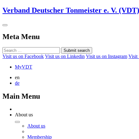
Verband Deutscher Tonmeister e. V. (VDT
Meta Menu
Submit search
Visit us on Facebook
Visit us on Linkedin
Visit us on Instagram
Visit
MyVDT
en
de
Main Menu
About us
About us
Membership