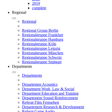
2019
complete
Regional
Regional
Regional Group Berlin
Regionalgruppe Frankfurt
Regionalgruppe Hamburg
Regionalgruppe Köln
Regionalgruppe Leipzig
Regionalgruppe München
Regionalgruppe Schweiz
Regionalgruppe Stuttgart
Departments
Departments
Departemen Acoustics
Department Work, Law & Social
Department Education and Training
Departement Sound Reinforcement
Referat Film Fernsehen
Departement Research & Development
Referat Game Audio