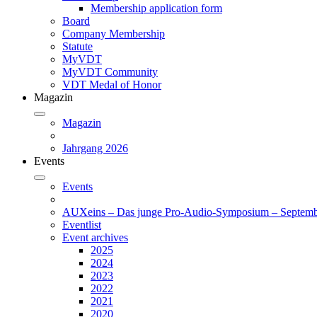
Membership application form
Board
Company Membership
Statute
MyVDT
MyVDT Community
VDT Medal of Honor
Magazin
Magazin
Jahrgang 2026
Events
Events
AUXeins – Das junge Pro-Audio-Symposium – Septemb
Eventlist
Event archives
2025
2024
2023
2022
2021
2020