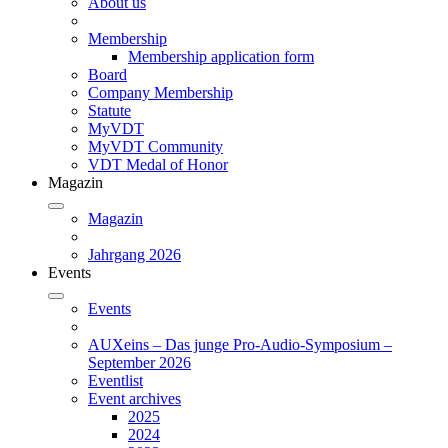
About us
Membership
Membership application form
Board
Company Membership
Statute
MyVDT
MyVDT Community
VDT Medal of Honor
Magazin
Magazin
Jahrgang 2026
Events
Events
AUXeins – Das junge Pro-Audio-Symposium –
September 2026
Eventlist
Event archives
2025
2024