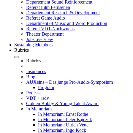
Departement Sound Reinforcement
Referat Film Fernsehen
Departement Research & Development
Referat Game Audio
Department of Music and Word Production
Referat VDT-Nachwuchs
Theater Department
Jobs overview
Sustaining Members
Rubrics
Rubrics
Insurances
Blog
AUXeins – Das junge Pro-Audio-Symposium
Program
Podcast
VDT + isdv
Golden Bobby & Young Talent Award
In Memoriam
In Memoriam: Ernst Rothe
In Memoriam: Peter Isajczuk
In Memoriam: Ulrich Vette
In Memoriam: Ingo Kock