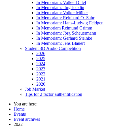
In Memoriam: Volker Dittel
In Memoriam: Jürg Jecklin
In Memoriam: Volker Müller
In Memoriam: Reinhard O. Sahr
In Memoriam: Hans-Ludwig Feldgen
In Memoriam Reimund Grimm
In Memoriam: Jörg Scheuermann
In Memoriam: Gerhard Steinke
In Memoriam: Jens Blauert
Student 3D Audio Competition
2026
2025
2024
2023
2022
2021
2020
Job Market
Tips for 2 factor authentification
You are here:
Home
Events
Event archives
2022