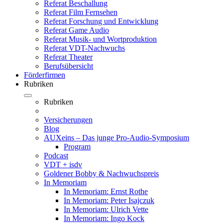
Referat Beschallung
Referat Film Fernsehen
Referat Forschung und Entwicklung
Referat Game Audio
Referat Musik- und Wortproduktion
Referat VDT-Nachwuchs
Referat Theater
Berufsübersicht
Förderfirmen
Rubriken
Rubriken
Versicherungen
Blog
AUXeins – Das junge Pro-Audio-Symposium
Program
Podcast
VDT + isdv
Goldener Bobby & Nachwuchspreis
In Memoriam
In Memoriam: Ernst Rothe
In Memoriam: Peter Isajczuk
In Memoriam: Ulrich Vette
In Memoriam: Ingo Kock