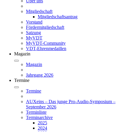
Über uns
Mitgliedschaft
Mitgliedschaftsantrag
Vorstand
Fördermitgliedschaft
Satzung
MyVDT
MyVDT-Community
VDT-Ehrenmedaillen
Magazin
Magazin
Jahrgang 2026
Termine
Termine
AUXeins – Das junge Pro-Audio-Symposium –
September 2026
Terminliste
Terminarchive
2025
2024