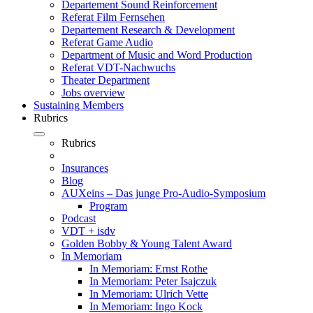
Departement Sound Reinforcement
Referat Film Fernsehen
Departement Research & Development
Referat Game Audio
Department of Music and Word Production
Referat VDT-Nachwuchs
Theater Department
Jobs overview
Sustaining Members
Rubrics
Rubrics
Insurances
Blog
AUXeins – Das junge Pro-Audio-Symposium
Program
Podcast
VDT + isdv
Golden Bobby & Young Talent Award
In Memoriam
In Memoriam: Ernst Rothe
In Memoriam: Peter Isajczuk
In Memoriam: Ulrich Vette
In Memoriam: Ingo Kock