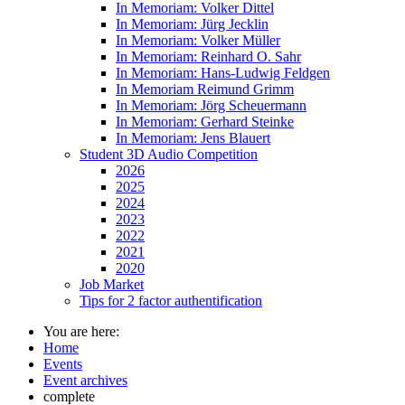
In Memoriam: Volker Dittel
In Memoriam: Jürg Jecklin
In Memoriam: Volker Müller
In Memoriam: Reinhard O. Sahr
In Memoriam: Hans-Ludwig Feldgen
In Memoriam Reimund Grimm
In Memoriam: Jörg Scheuermann
In Memoriam: Gerhard Steinke
In Memoriam: Jens Blauert
Student 3D Audio Competition
2026
2025
2024
2023
2022
2021
2020
Job Market
Tips for 2 factor authentification
You are here:
Home
Events
Event archives
complete