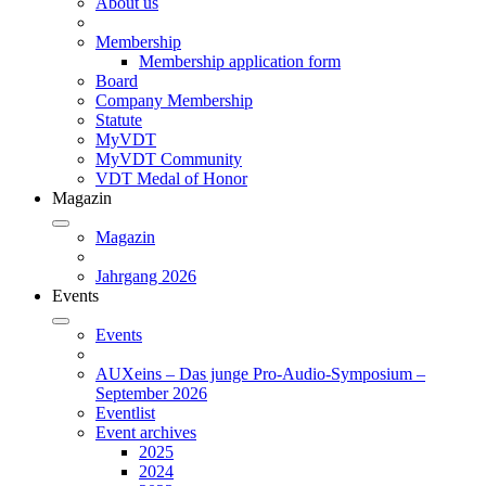
About us
Membership
Membership application form
Board
Company Membership
Statute
MyVDT
MyVDT Community
VDT Medal of Honor
Magazin
Magazin
Jahrgang 2026
Events
Events
AUXeins – Das junge Pro-Audio-Symposium –
September 2026
Eventlist
Event archives
2025
2024