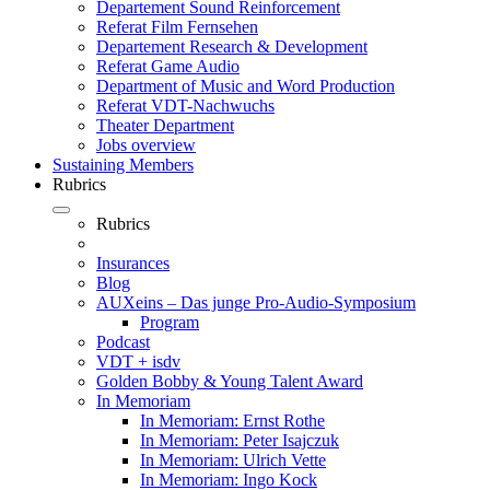
Departement Sound Reinforcement
Referat Film Fernsehen
Departement Research & Development
Referat Game Audio
Department of Music and Word Production
Referat VDT-Nachwuchs
Theater Department
Jobs overview
Sustaining Members
Rubrics
Rubrics
Insurances
Blog
AUXeins – Das junge Pro-Audio-Symposium
Program
Podcast
VDT + isdv
Golden Bobby & Young Talent Award
In Memoriam
In Memoriam: Ernst Rothe
In Memoriam: Peter Isajczuk
In Memoriam: Ulrich Vette
In Memoriam: Ingo Kock