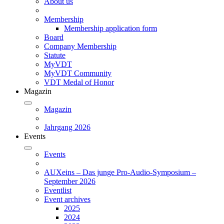
About us
Membership
Membership application form
Board
Company Membership
Statute
MyVDT
MyVDT Community
VDT Medal of Honor
Magazin
Magazin
Jahrgang 2026
Events
Events
AUXeins – Das junge Pro-Audio-Symposium –
September 2026
Eventlist
Event archives
2025
2024