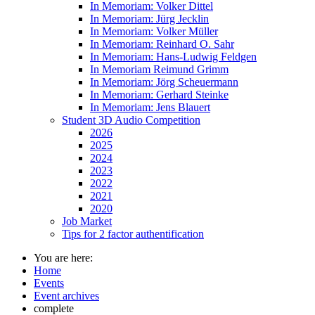
In Memoriam: Volker Dittel
In Memoriam: Jürg Jecklin
In Memoriam: Volker Müller
In Memoriam: Reinhard O. Sahr
In Memoriam: Hans-Ludwig Feldgen
In Memoriam Reimund Grimm
In Memoriam: Jörg Scheuermann
In Memoriam: Gerhard Steinke
In Memoriam: Jens Blauert
Student 3D Audio Competition
2026
2025
2024
2023
2022
2021
2020
Job Market
Tips for 2 factor authentification
You are here:
Home
Events
Event archives
complete