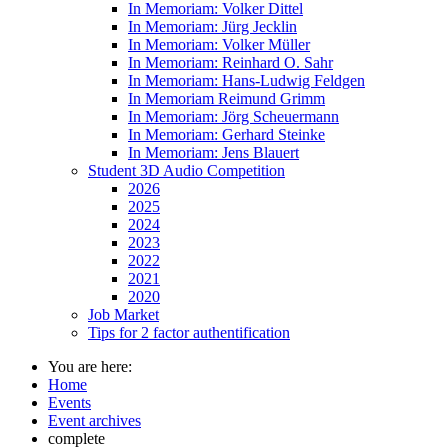
In Memoriam: Volker Dittel
In Memoriam: Jürg Jecklin
In Memoriam: Volker Müller
In Memoriam: Reinhard O. Sahr
In Memoriam: Hans-Ludwig Feldgen
In Memoriam Reimund Grimm
In Memoriam: Jörg Scheuermann
In Memoriam: Gerhard Steinke
In Memoriam: Jens Blauert
Student 3D Audio Competition
2026
2025
2024
2023
2022
2021
2020
Job Market
Tips for 2 factor authentification
You are here:
Home
Events
Event archives
complete