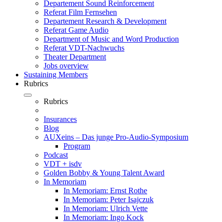
Departement Sound Reinforcement
Referat Film Fernsehen
Departement Research & Development
Referat Game Audio
Department of Music and Word Production
Referat VDT-Nachwuchs
Theater Department
Jobs overview
Sustaining Members
Rubrics
Rubrics
Insurances
Blog
AUXeins – Das junge Pro-Audio-Symposium
Program
Podcast
VDT + isdv
Golden Bobby & Young Talent Award
In Memoriam
In Memoriam: Ernst Rothe
In Memoriam: Peter Isajczuk
In Memoriam: Ulrich Vette
In Memoriam: Ingo Kock