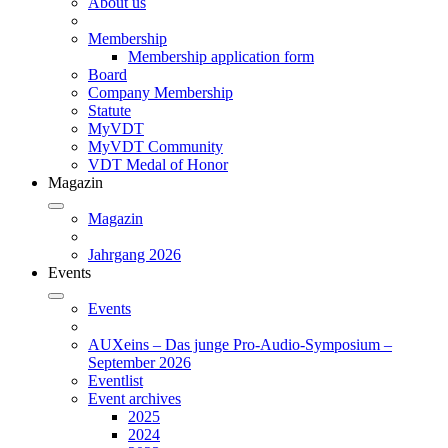
About us
Membership
Membership application form
Board
Company Membership
Statute
MyVDT
MyVDT Community
VDT Medal of Honor
Magazin
Magazin
Jahrgang 2026
Events
Events
AUXeins – Das junge Pro-Audio-Symposium –
September 2026
Eventlist
Event archives
2025
2024