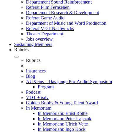
Departement Sound Reinforcement
Referat Film Fernsehen
Departement Research & Development
Referat Game Audio
Department of Music and Word Production
Referat VDT-Nachwuchs
Theater Department
Jobs overview
Sustaining Members
Rubrics
Rubrics
Insurances
Blog
AUXeins – Das junge Pro-Audio-Symposium
Program
Podcast
VDT + isdv
Golden Bobby & Young Talent Award
In Memoriam
In Memoriam: Ernst Rothe
In Memoriam: Peter Isajczuk
In Memoriam: Ulrich Vette
In Memoriam: Ingo Kock