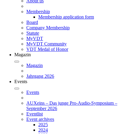
About us
Membership
Membership application form
Board
Company Membership
Statute
MyVDT
MyVDT Community
VDT Medal of Honor
Magazin
Magazin
Jahrgang 2026
Events
Events
AUXeins – Das junge Pro-Audio-Symposium –
September 2026
Eventlist
Event archives
2025
2024