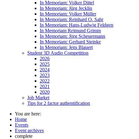
In Memoriam: Volker Dittel
In Memoriam: Jürg Jecklin
In Memoriam: Volker Müller
In Memoriam: Reinhard O. Sahr
In Memoriam: Hans-Ludwig Feldgen
In Memoriam Reimund Grimm
In Memoriam: Jörg Scheuermann
In Memoriam: Gerhard Steinke
In Memoriam: Jens Blauert
Student 3D Audio Competition
2026
2025
2024
2023
2022
2021
2020
Job Market
Tips for 2 factor authentification
You are here:
Home
Events
Event archives
complete