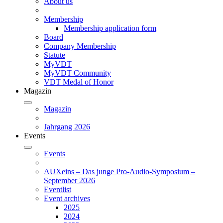
About us
Membership
Membership application form
Board
Company Membership
Statute
MyVDT
MyVDT Community
VDT Medal of Honor
Magazin
Magazin
Jahrgang 2026
Events
Events
AUXeins – Das junge Pro-Audio-Symposium –
September 2026
Eventlist
Event archives
2025
2024