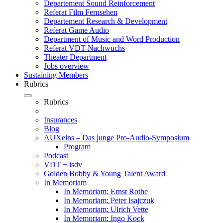
Departement Sound Reinforcement
Referat Film Fernsehen
Departement Research & Development
Referat Game Audio
Department of Music and Word Production
Referat VDT-Nachwuchs
Theater Department
Jobs overview
Sustaining Members
Rubrics
Rubrics
Insurances
Blog
AUXeins – Das junge Pro-Audio-Symposium
Program
Podcast
VDT + isdv
Golden Bobby & Young Talent Award
In Memoriam
In Memoriam: Ernst Rothe
In Memoriam: Peter Isajczuk
In Memoriam: Ulrich Vette
In Memoriam: Ingo Kock