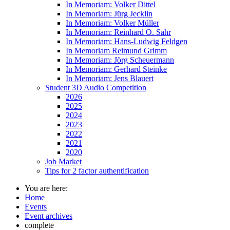
In Memoriam: Volker Dittel
In Memoriam: Jürg Jecklin
In Memoriam: Volker Müller
In Memoriam: Reinhard O. Sahr
In Memoriam: Hans-Ludwig Feldgen
In Memoriam Reimund Grimm
In Memoriam: Jörg Scheuermann
In Memoriam: Gerhard Steinke
In Memoriam: Jens Blauert
Student 3D Audio Competition
2026
2025
2024
2023
2022
2021
2020
Job Market
Tips for 2 factor authentification
You are here:
Home
Events
Event archives
complete