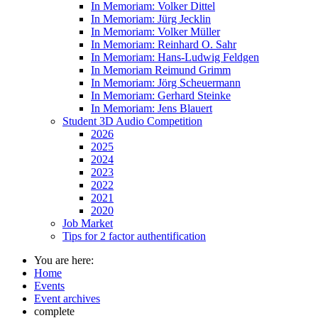
In Memoriam: Volker Dittel
In Memoriam: Jürg Jecklin
In Memoriam: Volker Müller
In Memoriam: Reinhard O. Sahr
In Memoriam: Hans-Ludwig Feldgen
In Memoriam Reimund Grimm
In Memoriam: Jörg Scheuermann
In Memoriam: Gerhard Steinke
In Memoriam: Jens Blauert
Student 3D Audio Competition
2026
2025
2024
2023
2022
2021
2020
Job Market
Tips for 2 factor authentification
You are here:
Home
Events
Event archives
complete