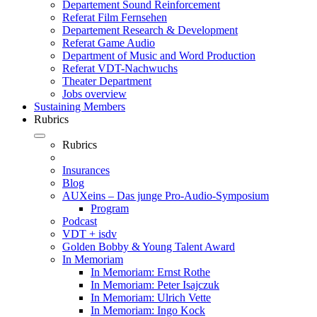
Departement Sound Reinforcement
Referat Film Fernsehen
Departement Research & Development
Referat Game Audio
Department of Music and Word Production
Referat VDT-Nachwuchs
Theater Department
Jobs overview
Sustaining Members
Rubrics
Rubrics
Insurances
Blog
AUXeins – Das junge Pro-Audio-Symposium
Program
Podcast
VDT + isdv
Golden Bobby & Young Talent Award
In Memoriam
In Memoriam: Ernst Rothe
In Memoriam: Peter Isajczuk
In Memoriam: Ulrich Vette
In Memoriam: Ingo Kock