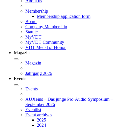
About us
Membership
Membership application form
Board
Company Membership
Statute
MyVDT
MyVDT Community
VDT Medal of Honor
Magazin
Magazin
Jahrgang 2026
Events
Events
AUXeins – Das junge Pro-Audio-Symposium –
September 2026
Eventlist
Event archives
2025
2024