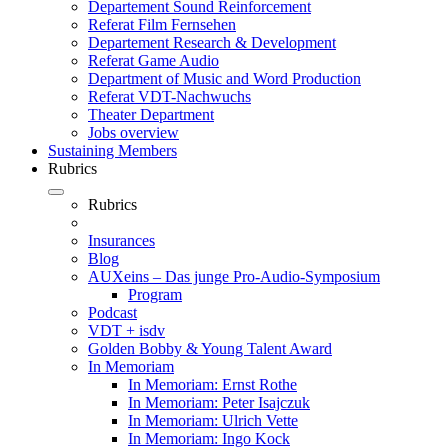
Departement Sound Reinforcement
Referat Film Fernsehen
Departement Research & Development
Referat Game Audio
Department of Music and Word Production
Referat VDT-Nachwuchs
Theater Department
Jobs overview
Sustaining Members
Rubrics
Rubrics
Insurances
Blog
AUXeins – Das junge Pro-Audio-Symposium
Program
Podcast
VDT + isdv
Golden Bobby & Young Talent Award
In Memoriam
In Memoriam: Ernst Rothe
In Memoriam: Peter Isajczuk
In Memoriam: Ulrich Vette
In Memoriam: Ingo Kock