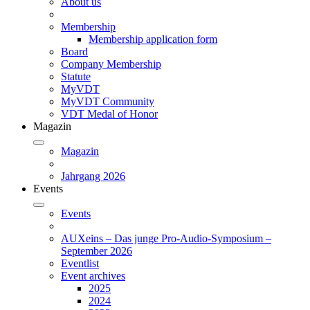
About us
Membership
Membership application form
Board
Company Membership
Statute
MyVDT
MyVDT Community
VDT Medal of Honor
Magazin
Magazin
Jahrgang 2026
Events
Events
AUXeins – Das junge Pro-Audio-Symposium –
September 2026
Eventlist
Event archives
2025
2024