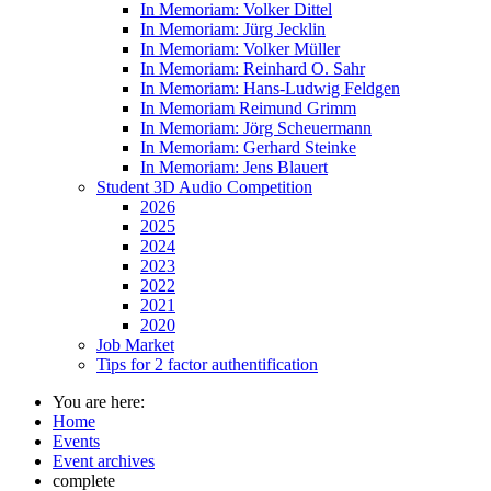
In Memoriam: Volker Dittel
In Memoriam: Jürg Jecklin
In Memoriam: Volker Müller
In Memoriam: Reinhard O. Sahr
In Memoriam: Hans-Ludwig Feldgen
In Memoriam Reimund Grimm
In Memoriam: Jörg Scheuermann
In Memoriam: Gerhard Steinke
In Memoriam: Jens Blauert
Student 3D Audio Competition
2026
2025
2024
2023
2022
2021
2020
Job Market
Tips for 2 factor authentification
You are here:
Home
Events
Event archives
complete