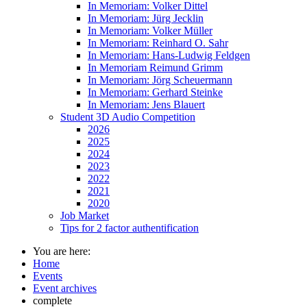
In Memoriam: Volker Dittel
In Memoriam: Jürg Jecklin
In Memoriam: Volker Müller
In Memoriam: Reinhard O. Sahr
In Memoriam: Hans-Ludwig Feldgen
In Memoriam Reimund Grimm
In Memoriam: Jörg Scheuermann
In Memoriam: Gerhard Steinke
In Memoriam: Jens Blauert
Student 3D Audio Competition
2026
2025
2024
2023
2022
2021
2020
Job Market
Tips for 2 factor authentification
You are here:
Home
Events
Event archives
complete