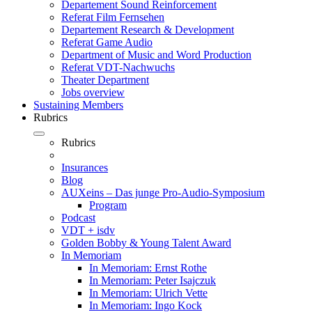
Departement Sound Reinforcement
Referat Film Fernsehen
Departement Research & Development
Referat Game Audio
Department of Music and Word Production
Referat VDT-Nachwuchs
Theater Department
Jobs overview
Sustaining Members
Rubrics
Rubrics
Insurances
Blog
AUXeins – Das junge Pro-Audio-Symposium
Program
Podcast
VDT + isdv
Golden Bobby & Young Talent Award
In Memoriam
In Memoriam: Ernst Rothe
In Memoriam: Peter Isajczuk
In Memoriam: Ulrich Vette
In Memoriam: Ingo Kock