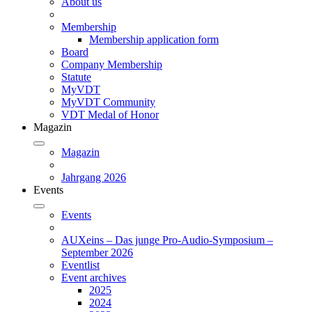
About us
Membership
Membership application form
Board
Company Membership
Statute
MyVDT
MyVDT Community
VDT Medal of Honor
Magazin
Magazin
Jahrgang 2026
Events
Events
AUXeins – Das junge Pro-Audio-Symposium –
September 2026
Eventlist
Event archives
2025
2024