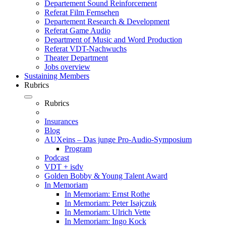
Departement Sound Reinforcement
Referat Film Fernsehen
Departement Research & Development
Referat Game Audio
Department of Music and Word Production
Referat VDT-Nachwuchs
Theater Department
Jobs overview
Sustaining Members
Rubrics
Rubrics
Insurances
Blog
AUXeins – Das junge Pro-Audio-Symposium
Program
Podcast
VDT + isdv
Golden Bobby & Young Talent Award
In Memoriam
In Memoriam: Ernst Rothe
In Memoriam: Peter Isajczuk
In Memoriam: Ulrich Vette
In Memoriam: Ingo Kock