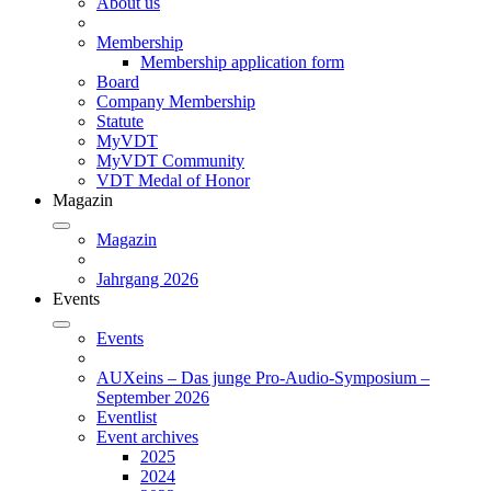
About us
Membership
Membership application form
Board
Company Membership
Statute
MyVDT
MyVDT Community
VDT Medal of Honor
Magazin
Magazin
Jahrgang 2026
Events
Events
AUXeins – Das junge Pro-Audio-Symposium –
September 2026
Eventlist
Event archives
2025
2024