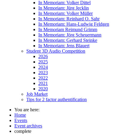
In Memoriam: Volker Dittel
In Memoriam: Jürg Jecklin
In Memoriam: Volker Müller
In Memoriam: Reinhard O. Sahr
In Memoriam: Hans-Ludwig Feldgen
In Memoriam Reimund Grimm
In Memoriam: Jörg Scheuermann
In Memoriam: Gerhard Steinke
In Memoriam: Jens Blauert
Student 3D Audio Competition
2026
2025
2024
2023
2022
2021
2020
Job Market
Tips for 2 factor authentification
You are here:
Home
Events
Event archives
complete