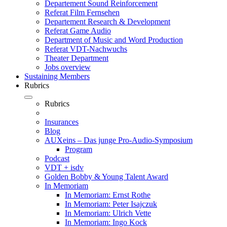
Departement Sound Reinforcement
Referat Film Fernsehen
Departement Research & Development
Referat Game Audio
Department of Music and Word Production
Referat VDT-Nachwuchs
Theater Department
Jobs overview
Sustaining Members
Rubrics
Rubrics
Insurances
Blog
AUXeins – Das junge Pro-Audio-Symposium
Program
Podcast
VDT + isdv
Golden Bobby & Young Talent Award
In Memoriam
In Memoriam: Ernst Rothe
In Memoriam: Peter Isajczuk
In Memoriam: Ulrich Vette
In Memoriam: Ingo Kock