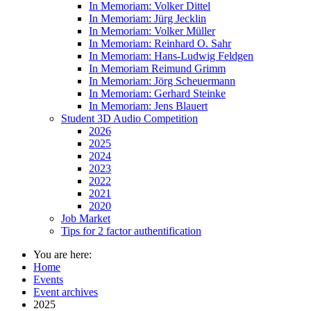
In Memoriam: Volker Dittel
In Memoriam: Jürg Jecklin
In Memoriam: Volker Müller
In Memoriam: Reinhard O. Sahr
In Memoriam: Hans-Ludwig Feldgen
In Memoriam Reimund Grimm
In Memoriam: Jörg Scheuermann
In Memoriam: Gerhard Steinke
In Memoriam: Jens Blauert
Student 3D Audio Competition
2026
2025
2024
2023
2022
2021
2020
Job Market
Tips for 2 factor authentification
You are here:
Home
Events
Event archives
2025