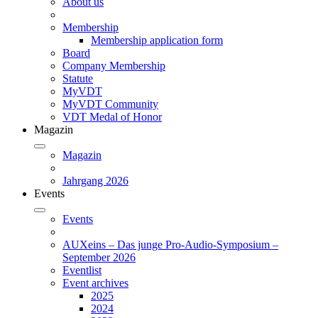
About us
Membership
Membership application form
Board
Company Membership
Statute
MyVDT
MyVDT Community
VDT Medal of Honor
Magazin
Magazin
Jahrgang 2026
Events
Events
AUXeins – Das junge Pro-Audio-Symposium –
September 2026
Eventlist
Event archives
2025
2024