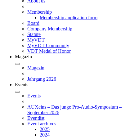
About us
Membership
Membership application form
Board
Company Membership
Statute
MyVDT
MyVDT Community
VDT Medal of Honor
Magazin
Magazin
Jahrgang 2026
Events
Events
AUXeins – Das junge Pro-Audio-Symposium –
September 2026
Eventlist
Event archives
2025
2024