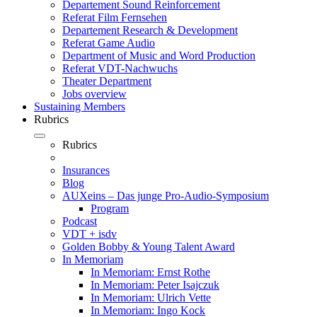
Departement Sound Reinforcement
Referat Film Fernsehen
Departement Research & Development
Referat Game Audio
Department of Music and Word Production
Referat VDT-Nachwuchs
Theater Department
Jobs overview
Sustaining Members
Rubrics
Rubrics
Insurances
Blog
AUXeins – Das junge Pro-Audio-Symposium
Program
Podcast
VDT + isdv
Golden Bobby & Young Talent Award
In Memoriam
In Memoriam: Ernst Rothe
In Memoriam: Peter Isajczuk
In Memoriam: Ulrich Vette
In Memoriam: Ingo Kock