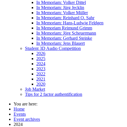
In Memoriam: Volker Dittel
In Memoriam: Jürg Jecklin
In Memoriam: Volker Müller
In Memoriam: Reinhard O. Sahr
In Memoriam: Hans-Ludwig Feldgen
In Memoriam Reimund Grimm
In Memoriam: Jörg Scheuermann
In Memoriam: Gerhard Steinke
In Memoriam: Jens Blauert
Student 3D Audio Competition
2026
2025
2024
2023
2022
2021
2020
Job Market
Tips for 2 factor authentification
You are here:
Home
Events
Event archives
2024