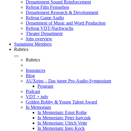
Departement Sound Reinforcement
Referat Film Fernsehen
Departement Research & Development
Referat Game Audio
Department of Music and Word Production
Referat VDT-Nachwuchs
Theater Department
Jobs overview
Sustaining Members
Rubrics
Rubrics
Insurances
Blog
AUXeins – Das junge Pro-Audio-Symposium
Program
Podcast
VDT + isdv
Golden Bobby & Young Talent Award
In Memoriam
In Memoriam: Ernst Rothe
In Memoriam: Peter Isajczuk
In Memoriam: Ulrich Vette
In Memoriam: Ingo Kock