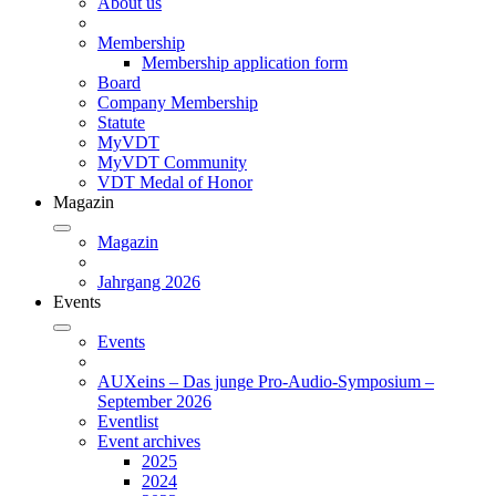
About us
Membership
Membership application form
Board
Company Membership
Statute
MyVDT
MyVDT Community
VDT Medal of Honor
Magazin
Magazin
Jahrgang 2026
Events
Events
AUXeins – Das junge Pro-Audio-Symposium –
September 2026
Eventlist
Event archives
2025
2024