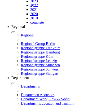
2023
2022
2021
2020
2019
complete
Regional
Regional
Regional Group Berlin
Regionalgruppe Frankfurt
Regionalgruppe Hamburg
Regionalgruppe Köln
Regionalgruppe Leipzig
Regionalgruppe München
Regionalgruppe Schweiz
Regionalgruppe Stuttgart
Departments
Departments
Departemen Acoustics
Department Work, Law & Social
Department Education and Training