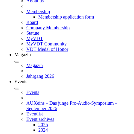
About us
Membership
Membership application form
Board
Company Membership
Statute
MyVDT
MyVDT Community
VDT Medal of Honor
Magazin
Magazin
Jahrgang 2026
Events
Events
AUXeins – Das junge Pro-Audio-Symposium –
September 2026
Eventlist
Event archives
2025
2024