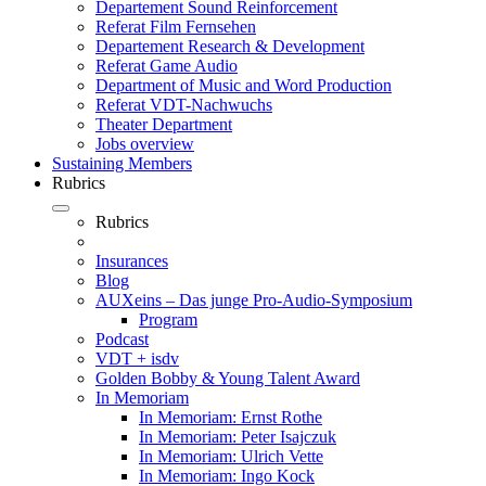
Departement Sound Reinforcement
Referat Film Fernsehen
Departement Research & Development
Referat Game Audio
Department of Music and Word Production
Referat VDT-Nachwuchs
Theater Department
Jobs overview
Sustaining Members
Rubrics
Rubrics
Insurances
Blog
AUXeins – Das junge Pro-Audio-Symposium
Program
Podcast
VDT + isdv
Golden Bobby & Young Talent Award
In Memoriam
In Memoriam: Ernst Rothe
In Memoriam: Peter Isajczuk
In Memoriam: Ulrich Vette
In Memoriam: Ingo Kock