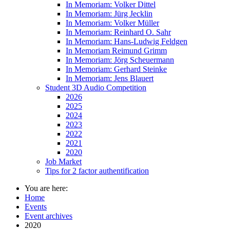
In Memoriam: Volker Dittel
In Memoriam: Jürg Jecklin
In Memoriam: Volker Müller
In Memoriam: Reinhard O. Sahr
In Memoriam: Hans-Ludwig Feldgen
In Memoriam Reimund Grimm
In Memoriam: Jörg Scheuermann
In Memoriam: Gerhard Steinke
In Memoriam: Jens Blauert
Student 3D Audio Competition
2026
2025
2024
2023
2022
2021
2020
Job Market
Tips for 2 factor authentification
You are here:
Home
Events
Event archives
2020