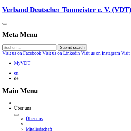
Verband Deutscher Tonmeister e. V. (VDT
Meta Menu
Submit search
Visit us on Facebook
Visit us on Linkedin
Visit us on Instagram
Visit
MyVDT
en
de
Main Menu
Über uns
Über uns
Mitgliedschaft