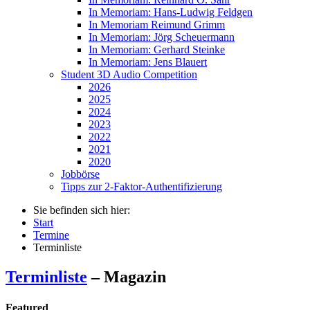
In Memoriam: Hans-Ludwig Feldgen
In Memoriam Reimund Grimm
In Memoriam: Jörg Scheuermann
In Memoriam: Gerhard Steinke
In Memoriam: Jens Blauert
Student 3D Audio Competition
2026
2025
2024
2023
2022
2021
2020
Jobbörse
Tipps zur 2-Faktor-Authentifizierung
Sie befinden sich hier:
Start
Termine
Terminliste
Terminliste
– Magazin
Featured