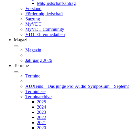
Mitgliedschaftsantrag
Vorstand
Fördermitgliedschaft
Satzung
MyVDT
MyVDT-Community
VDT-Ehrenmedaillen
Magazin
Magazin
Jahrgang 2026
Termine
Termine
AUXeins – Das junge Pro-Audio-Symposium – Septemb
Terminliste
Terminarchive
2025
2024
2023
2022
2021
2020