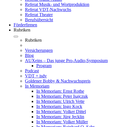
Referat Musik- und Wortproduktion
Referat VDT-Nachwuchs
Referat Theater
Berufsübersicht
Förderfirmen
Rubriken
Rubriken
Versicherungen
Blog
AUXeins – Das junge Pro-Audio-Symposium
Program
Podcast
VDT + isdv
Goldener Bobby & Nachwuchspreis
In Memoriam
In Memoriam: Ernst Rothe
In Memoriam: Peter Isajczuk
In Memoriam: Ulrich Vette
In Memoriam: Ingo Kock
In Memoriam: Volker Dittel
In Memoriam: Jürg Jecklin
In Memoriam: Volker Müller
In Memoriam: Reinhard O. Sahr